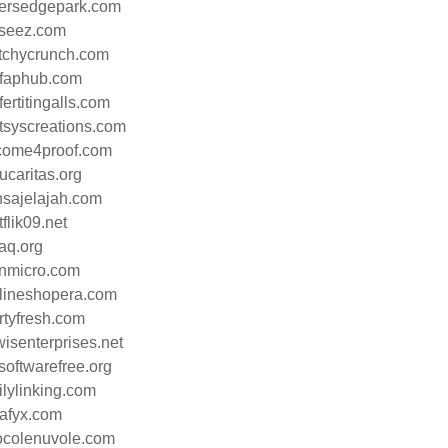
versedgepark.com
seez.com
tchycrunch.com
faphub.com
fertitingalls.com
tsyscreations.com
come4proof.com
ucaritas.org
nsajelajah.com
tflik09.net
aq.org
nmicro.com
lineshopera.com
rtyfresh.com
wisenterprises.net
softwarefree.org
ilylinking.com
afyx.com
ocolenuvole.com