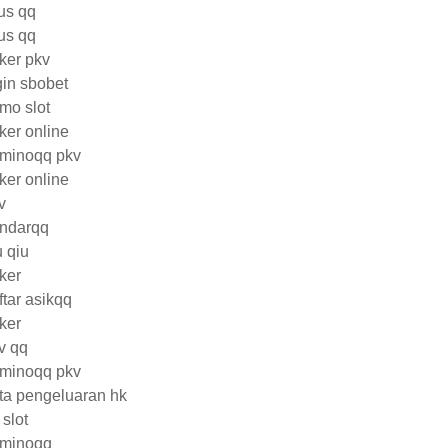
tus qq
tus qq
ker pkv
gin sbobet
mo slot
ker online
minoqq pkv
ker online
v
ndarqq
u qiu
ker
ftar asikqq
ker
v qq
minoqq pkv
ta pengeluaran hk
 slot
minoqq