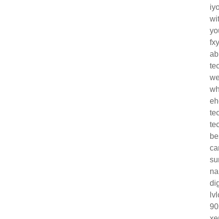
iy
wi
yo
fx
ab
te
we
wh
eh
te
te
be
ca
su
na
di
lv
90
xe