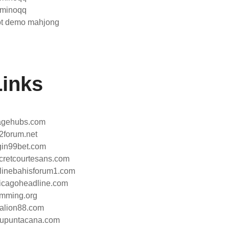
minoqq
ot demo mahjong
Links
agehubs.com
2forum.net
gin99bet.com
cretcourtesans.com
linebahisforum1.com
icagoheadline.com
mming.org
jalion88.com
upuntacana.com