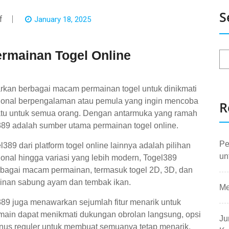
S
On
f
January 18, 2025
Togel389:
Sumber
Utama
Permainan
rmainan Togel Online
Togel
Online
rkan berbagai macam permainan togel untuk dinikmati
ional berpengalaman atau pemula yang ingin mencoba
R
atu untuk semua orang. Dengan antarmuka yang ramah
89 adalah sumber utama permainan togel online.
Pe
89 dari platform togel online lainnya adalah pilihan
un
ional hingga variasi yang lebih modern, Togel389
bagai macam permainan, termasuk togel 2D, 3D, dan
mainan sabung ayam dan tembak ikan.
Me
389 juga menawarkan sejumlah fitur menarik untuk
in dapat menikmati dukungan obrolan langsung, opsi
Ju
nus reguler untuk membuat semuanya tetap menarik.