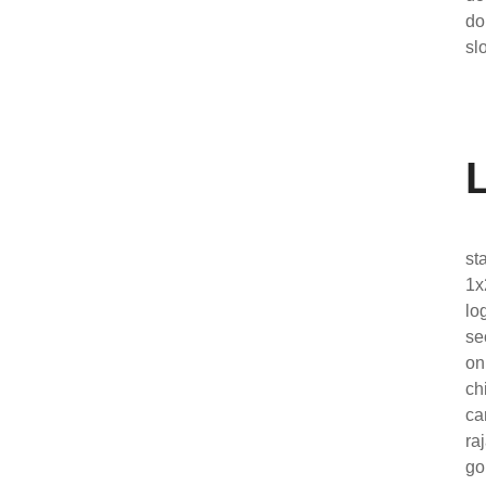
do
sl
st
1x
lo
se
on
ch
ca
ra
go