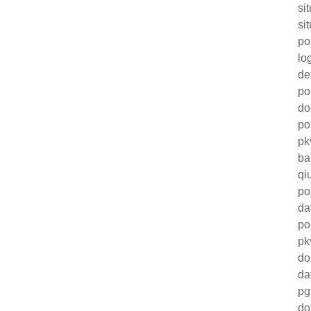
si
si
po
lo
de
po
do
po
pk
ba
qi
po
da
po
pk
do
da
pg
do