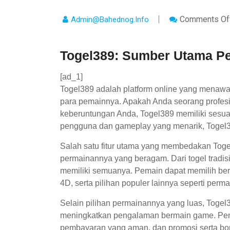
Comments Of
Admin@bahednog.info
Togel389: Sumber Utama Pe
[ad_1]
Togel389 adalah platform online yang menawa
para pemainnya. Apakah Anda seorang profes
keberuntungan Anda, Togel389 memiliki sesu
pengguna dan gameplay yang menarik, Togel3
Salah satu fitur utama yang membedakan Togel3
permainannya yang beragam. Dari togel tradis
memiliki semuanya. Pemain dapat memilih ber
4D, serta pilihan populer lainnya seperti per
Selain pilihan permainannya yang luas, Togel
meningkatkan pengalaman bermain game. Pema
pembayaran yang aman, dan promosi serta bo