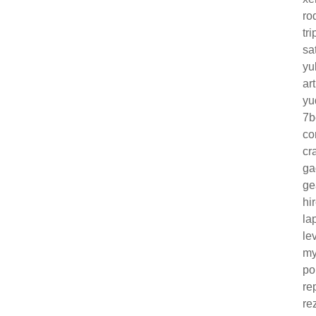
ro
tr
sa
yu
ar
yu
7b
co
cr
ga
ge
hi
la
le
my
po
re
re