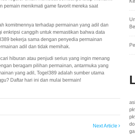
Ke
kan pemain menikmati game favorit mereka saat
Un
ah komitmennya terhadap permainan yang adil dan
Be
i enkripsi canggih untuk memastikan bahwa data
Togel389 bekerja sama dengan penyedia permainan
Pe
mainan adil dan tidak memihak.
ri hiburan atau penjudi serius yang ingin menang
engan beragam pilihan permainan, antarmuka yang
ainan yang adil, Togel389 adalah sumber utama
u? Daftar hari ini dan mulai bermain!
as
pk
pk
do
Next Article
ga