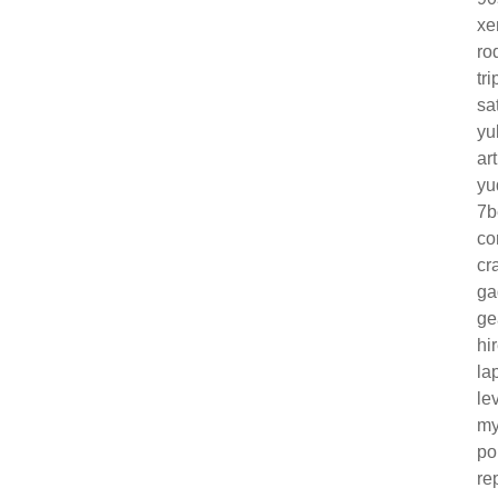
xe
ro
tr
sa
yu
ar
yu
7b
co
cr
ga
ge
hi
la
le
my
po
re