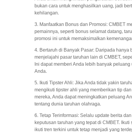
bukan cara untuk menghasilkan uang, jadi be
kehilangan.
3. Manfaatkan Bonus dan Promosi: CMBET me
pemainnya, seperti bonus selamat datang, tar
promosi ini untuk memaksimalkan kemenanga
4. Bertaruh di Banyak Pasar: Daripada hanya 
menjelajahi pasar taruhan lain di CMBET, seper
Ini dapat memberi Anda lebih banyak peluang 
Anda.
5. Ikuti Tipster Ahli: Jika Anda tidak yakin t
mengikuti tipster ahli yang memberikan tip da
mereka, Anda dapat meningkatkan peluang A
tentang dunia taruhan olahraga.
6. Tetap Terinformasi: Selalu update berita d
keputusan taruhan yang tepat di CMBET. Ikuti s
ikuti tren terkini untuk tetap menjadi yang ter