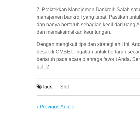
7. Praktekkan Manajemen Bankroll: Salah satu
manajemen bankroll yang tepat. Pastikan untu
dan hanya bertaruh sebagian kecil dari uang 
dan memaksimalkan keuntungan.
Dengan mengikuti tips dan strategi ahli ini,
besar di CMBET. Ingatlah untuk bertaruh sec
bertaruh pada acara olahraga favorit Anda. S
[ad_2]
Tags :
Slot
Previous Article