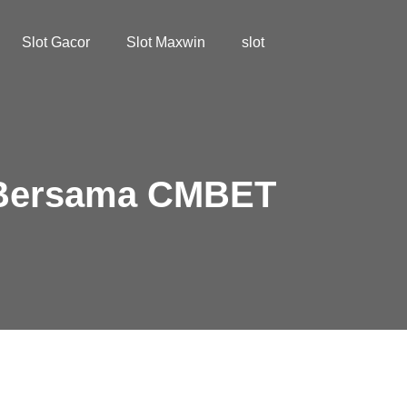
Slot Gacor
Slot Maxwin
slot
r Bersama CMBET