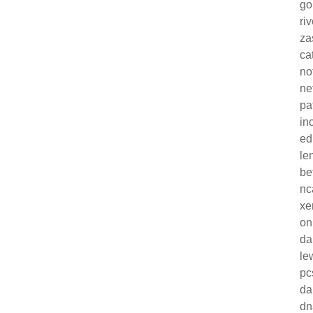
go
ri
za
ca
no
ne
pa
in
ed
le
be
nc
xe
on
da
le
pc
da
dn