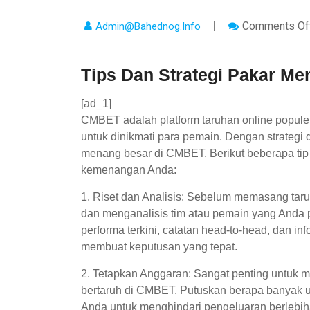
Comments Of
Admin@bahednog.info
Tips Dan Strategi Pakar 
[ad_1]
CMBET adalah platform taruhan online popule
untuk dinikmati para pemain. Dengan strategi 
menang besar di CMBET. Berikut beberapa tip
kemenangan Anda:
1. Riset dan Analisis: Sebelum memasang tar
dan menganalisis tim atau pemain yang Anda pe
performa terkini, catatan head-to-head, dan i
membuat keputusan yang tepat.
2. Tetapkan Anggaran: Sangat penting untuk m
bertaruh di CMBET. Putuskan berapa banyak u
Anda untuk menghindari pengeluaran berlebi