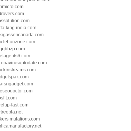
nmicro.com
drovers.com
ipssolution.com
tta-king-india.com
kigassencanada.com
ticlehorizone.com
qqbbzp.com
etagents6.com
ronavirusuptodate.com
ackinstreams.com
dgetspak.com
arsngadget.com
reseodoctor.com
psfit.com
velup-fast.com
treepla.net
kersimulations.com
plicamanufactory.net