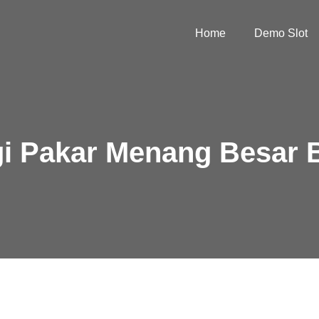
Home
Demo Slot
egi Pakar Menang Besa