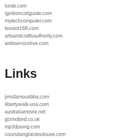
lurab.com
ignitioncoilguide.com
mytechcomputer.com
bioslot168.com
artsandcraftsauthority.com
webservicelive.com
Links
jimsfamousbbq.com
libertywalk-usa.com
australiamovie.net
gizmobird.co.uk
mp3djsong.com
coursdanglaistoulouse.com