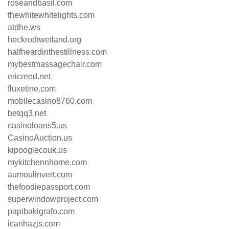
roseandbasil.com
thewhitewhitelights.com
atdhe.ws
heckrodtwetland.org
halfheardinthestillness.com
mybestmassagechair.com
ericreed.net
fluxetine.com
mobilecasino8760.com
betqq3.net
casinoloans5.us
CasinoAuction.us
kipooglecouk.us
mykitchennhome.com
aumoulinvert.com
thefoodiepassport.com
superwindowproject.com
papibakigrafo.com
icanhazjs.com