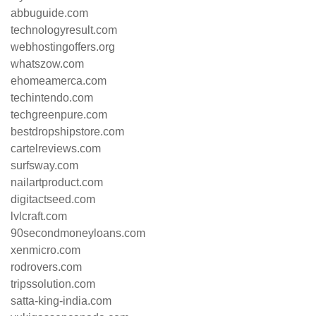
abbuguide.com
technologyresult.com
webhostingoffers.org
whatszow.com
ehomeamerca.com
techintendo.com
techgreenpure.com
bestdropshipstore.com
cartelreviews.com
surfsway.com
nailartproduct.com
digitactseed.com
lvlcraft.com
90secondmoneyloans.com
xenmicro.com
rodrovers.com
tripssolution.com
satta-king-india.com