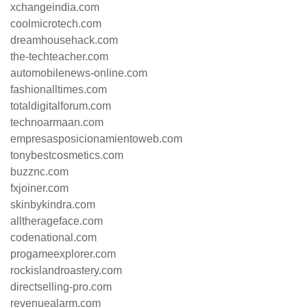
xchangeindia.com
coolmicrotech.com
dreamhousehack.com
the-techteacher.com
automobilenews-online.com
fashionalltimes.com
totaldigitalforum.com
technoarmaan.com
empresasposicionamientoweb.com
tonybestcosmetics.com
buzznc.com
fxjoiner.com
skinbykindra.com
alltherageface.com
codenational.com
progameexplorer.com
rockislandroastery.com
directselling-pro.com
revenuealarm.com