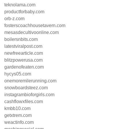
teknolama.com
productforbaby.com
orb-z.com
fosterscoachhousetavern.com
mesasdecultivoonline.com
boilersnbits.com
latestviralpost.com
newfreearticle.com
blitzpowerusa.com
gardenofeaten.com
hycys05.com
onemoremilerunning.com
snowboardsteez.com
instagrambioforgirls.com
cashflowxfiles.com
kmbb10.com
getxtrem.com
weactinfo.com