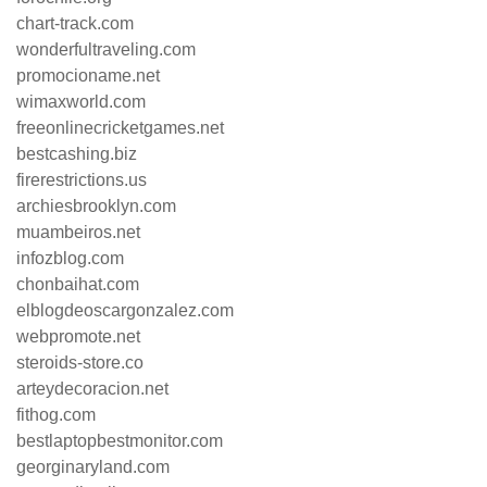
chart-track.com
wonderfultraveling.com
promocioname.net
wimaxworld.com
freeonlinecricketgames.net
bestcashing.biz
firerestrictions.us
archiesbrooklyn.com
muambeiros.net
infozblog.com
chonbaihat.com
elblogdeoscargonzalez.com
webpromote.net
steroids-store.co
arteydecoracion.net
fithog.com
bestlaptopbestmonitor.com
georginaryland.com