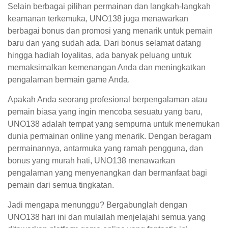
Selain berbagai pilihan permainan dan langkah-langkah
keamanan terkemuka, UNO138 juga menawarkan
berbagai bonus dan promosi yang menarik untuk pemain
baru dan yang sudah ada. Dari bonus selamat datang
hingga hadiah loyalitas, ada banyak peluang untuk
memaksimalkan kemenangan Anda dan meningkatkan
pengalaman bermain game Anda.
Apakah Anda seorang profesional berpengalaman atau
pemain biasa yang ingin mencoba sesuatu yang baru,
UNO138 adalah tempat yang sempurna untuk menemukan
dunia permainan online yang menarik. Dengan beragam
permainannya, antarmuka yang ramah pengguna, dan
bonus yang murah hati, UNO138 menawarkan
pengalaman yang menyenangkan dan bermanfaat bagi
pemain dari semua tingkatan.
Jadi mengapa menunggu? Bergabunglah dengan
UNO138 hari ini dan mulailah menjelajahi semua yang