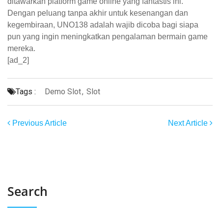
ditawarkan platform game online yang fantastis ini.
Dengan peluang tanpa akhir untuk kesenangan dan
kegembiraan, UNO138 adalah wajib dicoba bagi siapa
pun yang ingin meningkatkan pengalaman bermain game
mereka.
[ad_2]
Tags :
Demo Slot
,
Slot
Previous Article
Next Article
Search