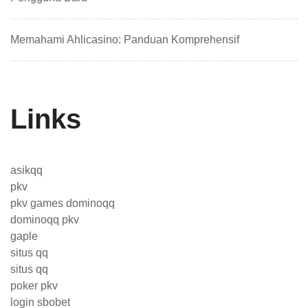
Memahami Ahlicasino: Panduan Komprehensif
Links
asikqq
pkv
pkv games dominoqq
dominoqq pkv
gaple
situs qq
situs qq
poker pkv
login sbobet