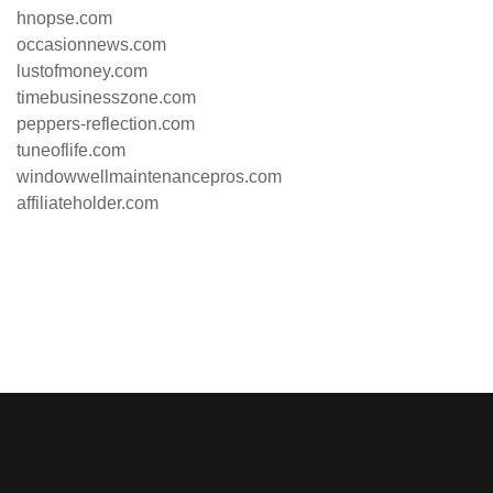
hnopse.com
occasionnews.com
lustofmoney.com
timebusinesszone.com
peppers-reflection.com
tuneoflife.com
windowwellmaintenancepros.com
affiliateholder.com