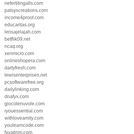
nefertitingalls.com
patsyscreations.com
income4proof.com
educaritas.org
lensajelajah.com
betflik09.net
ncaq.org
xenmicro.com
onlineshopera.com
dartyfresh.com
lewisenterprises.net
pcsoftwarefree.org
dailylinking.com
dnafyx.com
giocolenuvole.com
iyouessential.com
withloveamity.com
youlearncode.com
fxyatirim.com