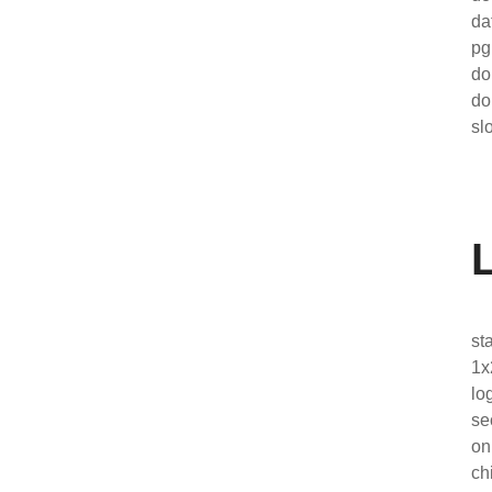
da
pg
do
do
sl
st
1x
lo
se
on
ch