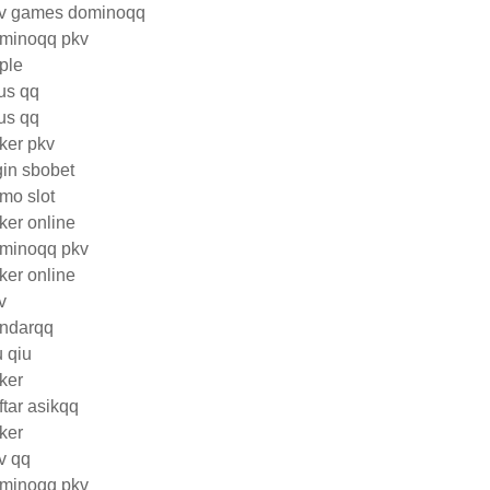
v games dominoqq
minoqq pkv
ple
tus qq
tus qq
ker pkv
gin sbobet
mo slot
ker online
minoqq pkv
ker online
v
ndarqq
u qiu
ker
ftar asikqq
ker
v qq
minoqq pkv