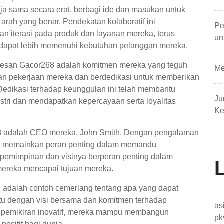
ja sama secara erat, berbagi ide dan masukan untuk
rah yang benar. Pendekatan kolaboratif ini
Pe
 iterasi pada produk dan layanan mereka, terus
un
apat lebih memenuhi kebutuhan pelanggan mereka.
uksesan Gacor268 adalah komitmen mereka yang teguh
Me
ngan pekerjaan mereka dan berdedikasi untuk memberikan
 Dedikasi terhadap keunggulan ini telah membantu
Ju
tri dan mendapatkan kepercayaan serta loyalitas
Ke
268 adalah CEO mereka, John Smith. Dengan pengalaman
elah memainkan peran penting dalam memandu
emimpinan dan visinya berperan penting dalam
ereka mencapai tujuan mereka.
8 adalah contoh cemerlang tentang apa yang dapat
satu dengan visi bersama dan komitmen terhadap
as
an pemikiran inovatif, mereka mampu membangun
pk