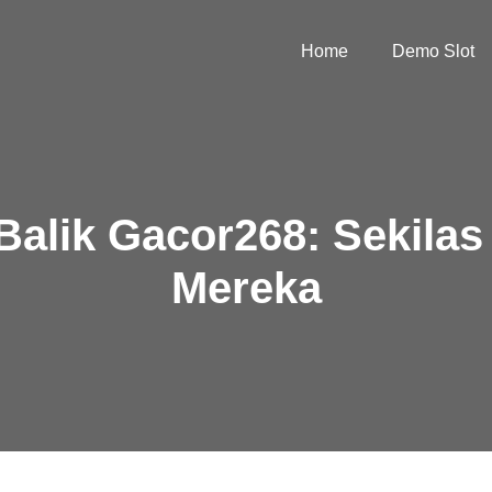
Home
Demo Slot
Balik Gacor268: Sekila
Mereka