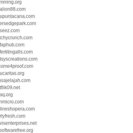
mming.org
jalion88.com
upuntacana.com
versedgepark.com
seez.com
tchycrunch.com
faphub.com
fertitingalls.com
tsyscreations.com
come4proof.com
ucaritas.org
nsajelajah.com
tflik09.net
aq.org
nmicro.com
lineshopera.com
rtyfresh.com
wisenterprises.net
softwarefree.org