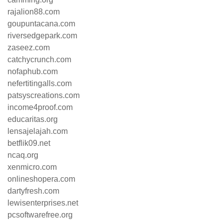
rajalion88.com
goupuntacana.com
riversedgepark.com
zaseez.com
catchycrunch.com
nofaphub.com
nefertitingalls.com
patsyscreations.com
income4proof.com
educaritas.org
lensajelajah.com
betflik09.net
ncaq.org
xenmicro.com
onlineshopera.com
dartyfresh.com
lewisenterprises.net
pcsoftwarefree.org