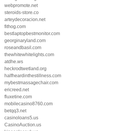
webpromote.net
steroids-store.co
arteydecoracion.net
fithog.com
bestlaptopbestmonitor.com
georginaryland.com
roseandbasil.com
thewhitewhitelights.com
atdhe.ws
heckrodtwetland.org
halfheardinthestillness.com
mybestmassagechair.com
ericreed.net
fluxetine.com
mobilecasino8760.com
betqq3.net
casinoloans5.us
CasinoAuction.us