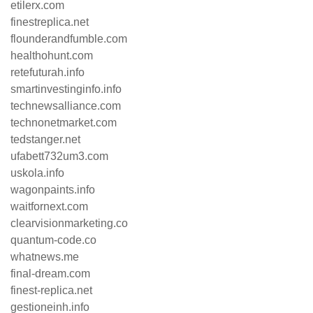
etilerx.com
finestreplica.net
flounderandfumble.com
healthohunt.com
retefuturah.info
smartinvestinginfo.info
technewsalliance.com
technonetmarket.com
tedstanger.net
ufabett732um3.com
uskola.info
wagonpaints.info
waitfornext.com
clearvisionmarketing.co
quantum-code.co
whatnews.me
final-dream.com
finest-replica.net
gestioneinh.info