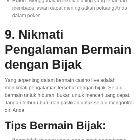
Poker:
Menggunakan teknik bluffing yang tepat dan
membaca lawan dapat meningkatkan peluang Anda
dalam poker.
9.
Nikmati
Pengalaman Bermain
dengan Bijak
Yang terpenting dalam bermain casino live adalah
menikmati pengalaman tersebut dengan bijak. Selalu
bermain untuk hiburan, bukan untuk mencari uang cepat.
Jangan terburu-buru dan pastikan untuk selalu mengontrol
diri Anda.
Tips Bermain Bijak: