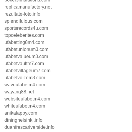
replicamanufactory.net
rezultate-loto.info
splendifulous.com
sportsrecords4u.com
topceleberites.com
ufabetting8m4.com
ufabetunionum3.com
ufabetvalueum3.com
ufabetvaultm7.com
ufabetvillageum7.com
ufabetvoicem3.com
waveufabetm4.com
wayang88.net
websiteufabetm4.com
whiteufabetm4.com
anikalappy.com
dininghelsinki.info
duanfrescariverside.info