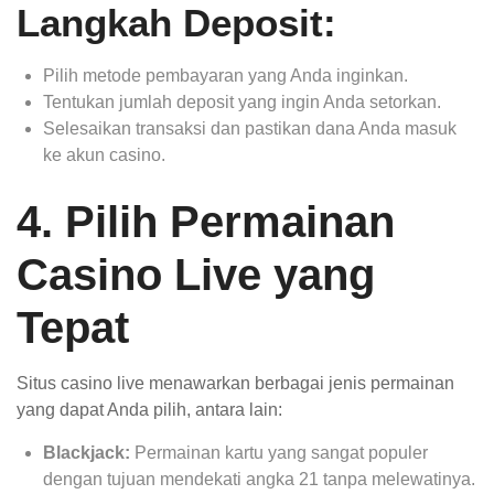
Langkah Deposit:
Pilih metode pembayaran yang Anda inginkan.
Tentukan jumlah deposit yang ingin Anda setorkan.
Selesaikan transaksi dan pastikan dana Anda masuk
ke akun casino.
4.
Pilih Permainan
Casino Live yang
Tepat
Situs casino live menawarkan berbagai jenis permainan
yang dapat Anda pilih, antara lain:
Blackjack:
Permainan kartu yang sangat populer
dengan tujuan mendekati angka 21 tanpa melewatinya.