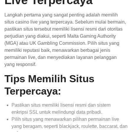
Live Terpercaya
Langkah pertama yang sangat penting adalah memilih
situs casino live yang terpercaya. Sebelum mulai bermain,
pastikan situs tersebut memiliki lisensi resmi dari otoritas
perjudian yang diakui, seperti Malta Gaming Authority
(MGA) atau UK Gambling Commission. Pilih situs yang
memiliki reputasi baik, menawarkan berbagai jenis
permainan live, dan menyediakan layanan pelanggan
yang responsif.
Tips Memilih Situs
Terpercaya:
Pastikan situs memiliki lisensi resmi dan sistem
enkripsi SSL untuk melindungi data pribadi.
Pilih situs yang menawarkan pilihan permainan live
yang beragam, seperti blackjack, roulette, baccarat, dan