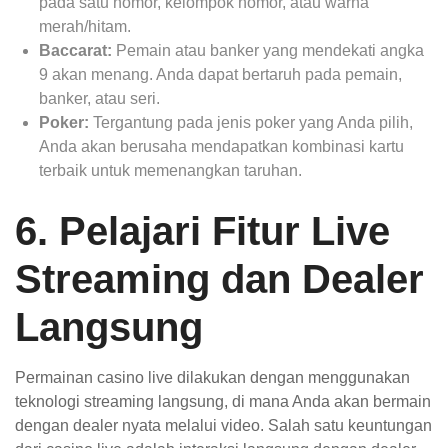
pada satu nomor, kelompok nomor, atau warna
merah/hitam.
Baccarat:
Pemain atau banker yang mendekati angka
9 akan menang. Anda dapat bertaruh pada pemain,
banker, atau seri.
Poker:
Tergantung pada jenis poker yang Anda pilih,
Anda akan berusaha mendapatkan kombinasi kartu
terbaik untuk memenangkan taruhan.
6.
Pelajari Fitur Live
Streaming dan Dealer
Langsung
Permainan casino live dilakukan dengan menggunakan
teknologi streaming langsung, di mana Anda akan bermain
dengan dealer nyata melalui video. Salah satu keuntungan