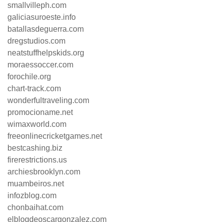
smallvilleph.com
galiciasuroeste.info
batallasdeguerra.com
dregstudios.com
neatstuffhelpskids.org
moraessoccer.com
forochile.org
chart-track.com
wonderfultraveling.com
promocioname.net
wimaxworld.com
freeonlinecricketgames.net
bestcashing.biz
firerestrictions.us
archiesbrooklyn.com
muambeiros.net
infozblog.com
chonbaihat.com
elblogdeoscargonzalez.com