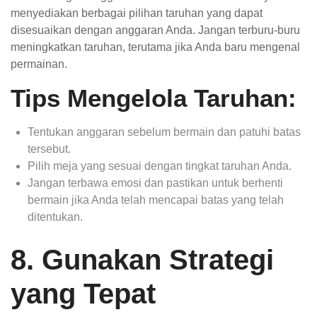
menyediakan berbagai pilihan taruhan yang dapat
disesuaikan dengan anggaran Anda. Jangan terburu-buru
meningkatkan taruhan, terutama jika Anda baru mengenal
permainan.
Tips Mengelola Taruhan:
Tentukan anggaran sebelum bermain dan patuhi batas
tersebut.
Pilih meja yang sesuai dengan tingkat taruhan Anda.
Jangan terbawa emosi dan pastikan untuk berhenti
bermain jika Anda telah mencapai batas yang telah
ditentukan.
8.
Gunakan Strategi
yang Tepat