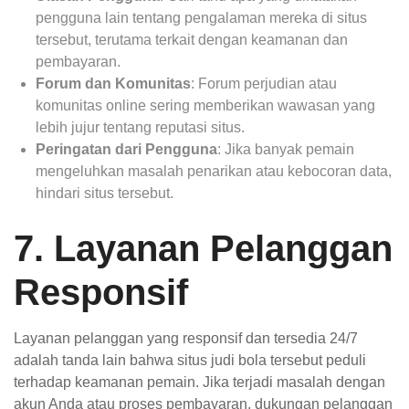
pengguna lain tentang pengalaman mereka di situs
tersebut, terutama terkait dengan keamanan dan
pembayaran.
Forum dan Komunitas
: Forum perjudian atau
komunitas online sering memberikan wawasan yang
lebih jujur tentang reputasi situs.
Peringatan dari Pengguna
: Jika banyak pemain
mengeluhkan masalah penarikan atau kebocoran data,
hindari situs tersebut.
7. Layanan Pelanggan
Responsif
Layanan pelanggan yang responsif dan tersedia 24/7
adalah tanda lain bahwa situs judi bola tersebut peduli
terhadap keamanan pemain. Jika terjadi masalah dengan
akun Anda atau proses pembayaran, dukungan pelanggan