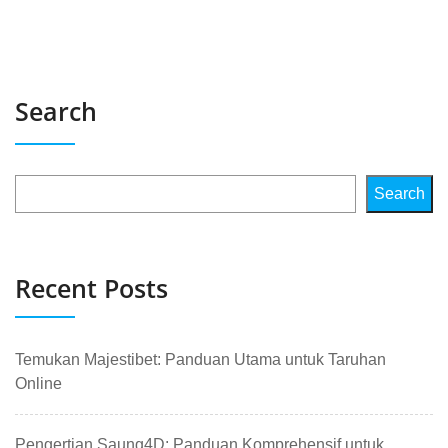
Search
Search
Recent Posts
Temukan Majestibet: Panduan Utama untuk Taruhan
Online
Pengertian Saung4D: Panduan Komprehensif untuk