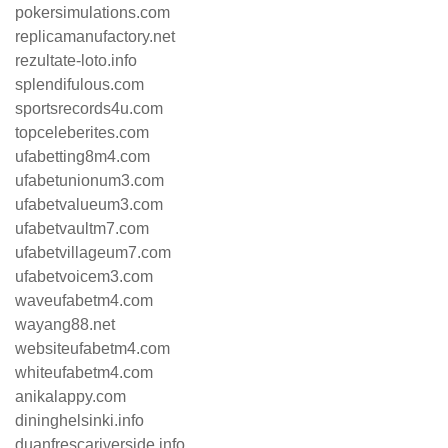
pokersimulations.com
replicamanufactory.net
rezultate-loto.info
splendifulous.com
sportsrecords4u.com
topceleberites.com
ufabetting8m4.com
ufabetunionum3.com
ufabetvalueum3.com
ufabetvaultm7.com
ufabetvillageum7.com
ufabetvoicem3.com
waveufabetm4.com
wayang88.net
websiteufabetm4.com
whiteufabetm4.com
anikalappy.com
dininghelsinki.info
duanfrescariverside.info