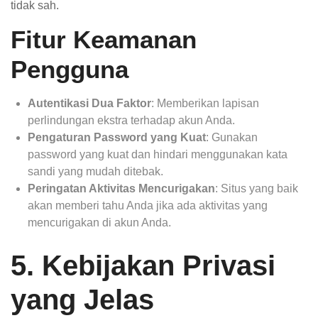
tidak sah.
Fitur Keamanan
Pengguna
Autentikasi Dua Faktor
: Memberikan lapisan
perlindungan ekstra terhadap akun Anda.
Pengaturan Password yang Kuat
: Gunakan
password yang kuat dan hindari menggunakan kata
sandi yang mudah ditebak.
Peringatan Aktivitas Mencurigakan
: Situs yang baik
akan memberi tahu Anda jika ada aktivitas yang
mencurigakan di akun Anda.
5. Kebijakan Privasi
yang Jelas