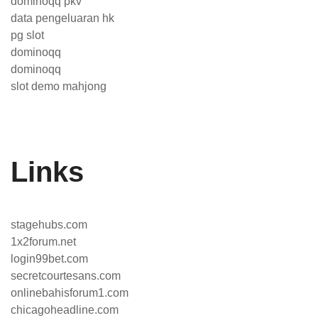
dominoqq pkv
data pengeluaran hk
pg slot
dominoqq
dominoqq
slot demo mahjong
Links
stagehubs.com
1x2forum.net
login99bet.com
secretcourtesans.com
onlinebahisforum1.com
chicagoheadline.com