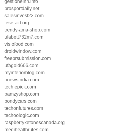
gestioneinh.info
prosportdaily.net
salesinvest22.com
teseract.org
trendy-ama-shop.com
ufabett732m7.com
visiofood.com
droidwindow.com
freeprsubmission.com
ufagold666.com
myinteriorblog.com
bnewsindia.com
techiepick.com
bamzyshop.com
pondycars.com
techonfutures.com
techoologic.com
raspberryketonescanada.org
medihealthrules.com