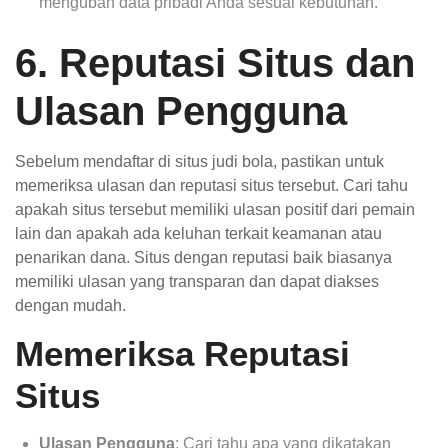
mengubah data pribadi Anda sesuai kebutuhan.
6. Reputasi Situs dan
Ulasan Pengguna
Sebelum mendaftar di situs judi bola, pastikan untuk
memeriksa ulasan dan reputasi situs tersebut. Cari tahu
apakah situs tersebut memiliki ulasan positif dari pemain
lain dan apakah ada keluhan terkait keamanan atau
penarikan dana. Situs dengan reputasi baik biasanya
memiliki ulasan yang transparan dan dapat diakses
dengan mudah.
Memeriksa Reputasi
Situs
Ulasan Pengguna
: Cari tahu apa yang dikatakan