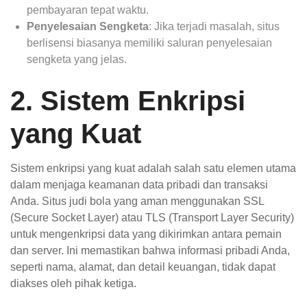
pembayaran tepat waktu.
Penyelesaian Sengketa
: Jika terjadi masalah, situs
berlisensi biasanya memiliki saluran penyelesaian
sengketa yang jelas.
2. Sistem Enkripsi
yang Kuat
Sistem enkripsi yang kuat adalah salah satu elemen utama
dalam menjaga keamanan data pribadi dan transaksi
Anda. Situs judi bola yang aman menggunakan SSL
(Secure Socket Layer) atau TLS (Transport Layer Security)
untuk mengenkripsi data yang dikirimkan antara pemain
dan server. Ini memastikan bahwa informasi pribadi Anda,
seperti nama, alamat, dan detail keuangan, tidak dapat
diakses oleh pihak ketiga.