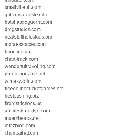
smallvilleph.com
galiciasuroeste.info
batallasdeguerra.com
dregstudios.com
neatstuffhelpskids.org
moraessoccer.com
forochile.org
chart-track.com
wonderfultraveling.com
promocioname.net
wimaxworld.com
freeonlinecricketgames.net
bestcashing.biz
firerestrictions.us
archiesbrooklyn.com
muambeiros.net
infozblog.com
chonbaihat.com