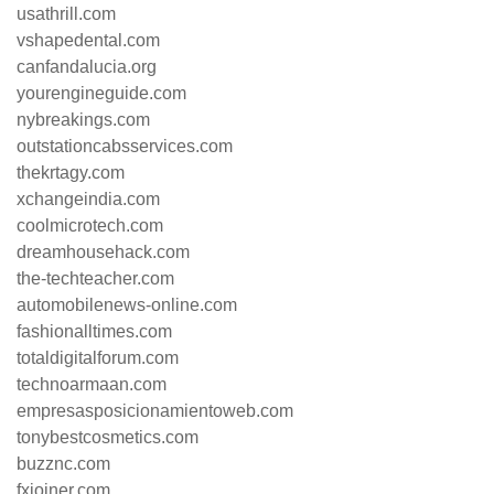
usathrill.com
vshapedental.com
canfandalucia.org
yourengineguide.com
nybreakings.com
outstationcabsservices.com
thekrtagy.com
xchangeindia.com
coolmicrotech.com
dreamhousehack.com
the-techteacher.com
automobilenews-online.com
fashionalltimes.com
totaldigitalforum.com
technoarmaan.com
empresasposicionamientoweb.com
tonybestcosmetics.com
buzznc.com
fxjoiner.com