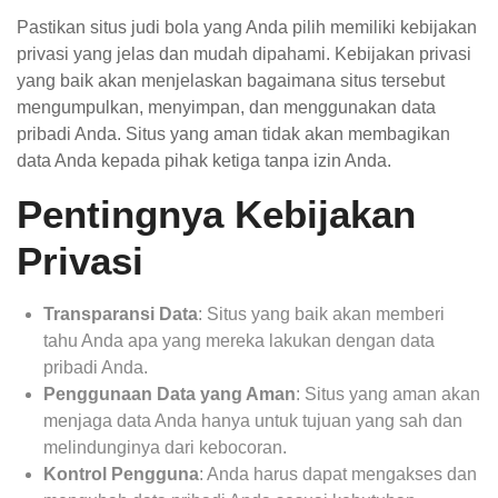
Pastikan situs judi bola yang Anda pilih memiliki kebijakan
privasi yang jelas dan mudah dipahami. Kebijakan privasi
yang baik akan menjelaskan bagaimana situs tersebut
mengumpulkan, menyimpan, dan menggunakan data
pribadi Anda. Situs yang aman tidak akan membagikan
data Anda kepada pihak ketiga tanpa izin Anda.
Pentingnya Kebijakan
Privasi
Transparansi Data
: Situs yang baik akan memberi
tahu Anda apa yang mereka lakukan dengan data
pribadi Anda.
Penggunaan Data yang Aman
: Situs yang aman akan
menjaga data Anda hanya untuk tujuan yang sah dan
melindunginya dari kebocoran.
Kontrol Pengguna
: Anda harus dapat mengakses dan