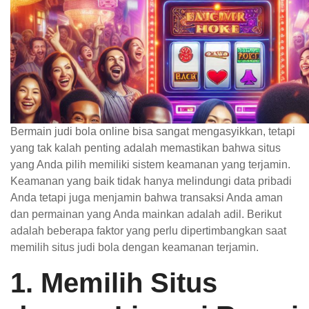
Bermain judi bola online bisa sangat mengasyikkan, tetapi
yang tak kalah penting adalah memastikan bahwa situs
yang Anda pilih memiliki sistem keamanan yang terjamin.
Keamanan yang baik tidak hanya melindungi data pribadi
Anda tetapi juga menjamin bahwa transaksi Anda aman
dan permainan yang Anda mainkan adalah adil. Berikut
adalah beberapa faktor yang perlu dipertimbangkan saat
memilih situs judi bola dengan keamanan terjamin.
1. Memilih Situs