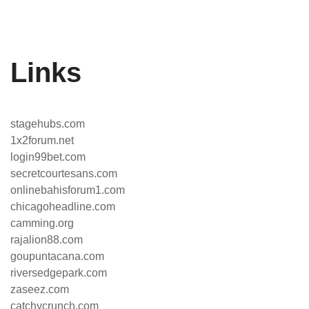
Links
stagehubs.com
1x2forum.net
login99bet.com
secretcourtesans.com
onlinebahisforum1.com
chicagoheadline.com
camming.org
rajalion88.com
goupuntacana.com
riversedgepark.com
zaseez.com
catchycrunch.com