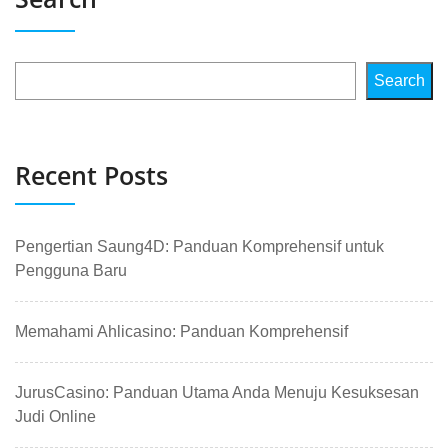
Search
Recent Posts
Pengertian Saung4D: Panduan Komprehensif untuk
Pengguna Baru
Memahami Ahlicasino: Panduan Komprehensif
JurusCasino: Panduan Utama Anda Menuju Kesuksesan
Judi Online