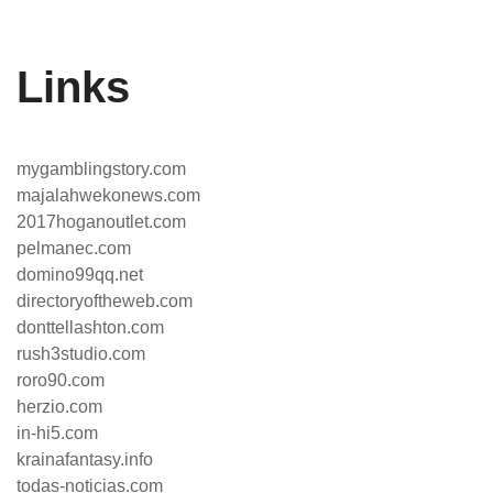
Links
mygamblingstory.com
majalahwekonews.com
2017hoganoutlet.com
pelmanec.com
domino99qq.net
directoryoftheweb.com
donttellashton.com
rush3studio.com
roro90.com
herzio.com
in-hi5.com
krainafantasy.info
todas-noticias.com