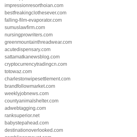
impressionresorthoian.com
bestfreakingclothesever.com
falling-film-evaporator.com
sumuslawfirm.com
nursingprowriters.com
greenmountainthreadwear.com
acutedispensary.com
sattamatkanewsblog.com
cryptocurrencytradingcn.com
totowaz.com
charlestonwipesettlement.com
brandfollowmarket.com
weeklyjobnews.com
countyanimalshelter.com
adwebtagging.com
ranksuperior.net
babystepahead.com
destinationoverlooked.com