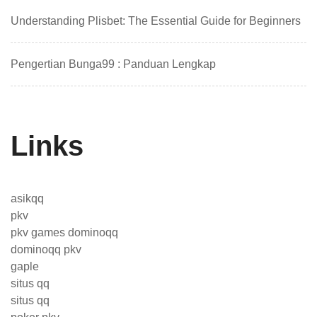
Understanding Plisbet: The Essential Guide for Beginners
Pengertian Bunga99 : Panduan Lengkap
Links
asikqq
pkv
pkv games dominoqq
dominoqq pkv
gaple
situs qq
situs qq