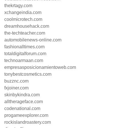
thekrtagy.com
xchangeindia.com
coolmicrotech.com
dreamhousehack.com
the-techteacher.com
automobilenews-online.com
fashionalltimes.com
totaldigitalforum.com
technoarmaan.com
empresasposicionamientoweb.com
tonybestcosmetics.com
buzznc.com
fxjoiner.com
skinbykindra.com
alltherageface.com
codenational.com
progameexplorer.com
rockislandroastery.com