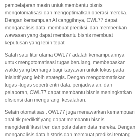
pembelajaran mesin untuk membantu bisnis
mengotomatisasi dan mengoptimalkan operasi mereka.
Dengan kemampuan AI canggihnya, OWL77 dapat
menganalisis data, membuat prediksi, dan memberikan
wawasan yang dapat membantu bisnis membuat
keputusan yang lebih tepat.
Salah satu fitur utama OWL77 adalah kemampuannya
untuk mengotomatisasi tugas berulang, membebaskan
waktu yang berharga bagi karyawan untuk fokus pada
inisiatif yang lebih strategis. Dengan mengotomatiskan
tugas -tugas seperti entri data, penjadwalan, dan
pelaporan, OWL77 dapat membantu bisnis meningkatkan
efisiensi dan mengurangi kesalahan.
Selain otomatisasi, OWL77 juga menawarkan kemampuan
analitik prediktif yang dapat membantu bisnis
mengidentifikasi tren dan pola dalam data mereka. Dengan
menganalisis data historis dan membuat prediksi tentang