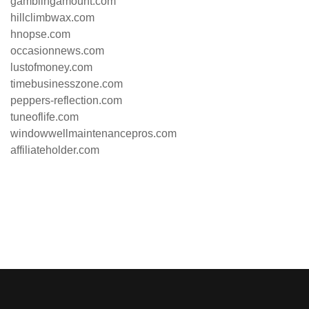
gamblingamount.com
hillclimbwax.com
hnopse.com
occasionnews.com
lustofmoney.com
timebusinesszone.com
peppers-reflection.com
tuneoflife.com
windowwellmaintenancepros.com
affiliateholder.com