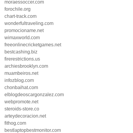
moraessoccer.com
forochile.org
chart-track.com
wonderfultraveling.com
promocioname.net
wimaxworld.com
freeonlinecricketgames.net
bestcashing.biz
firerestrictions.us
archiesbrooklyn.com
muambeiros.net
infozblog.com
chonbaihat.com
elblogdeoscargonzalez.com
webpromote.net
steroids-store.co
arteydecoracion.net
fithog.com
bestlaptopbestmonitor.com