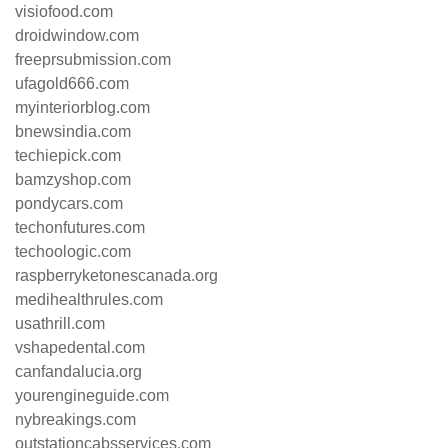
visiofood.com
droidwindow.com
freeprsubmission.com
ufagold666.com
myinteriorblog.com
bnewsindia.com
techiepick.com
bamzyshop.com
pondycars.com
techonfutures.com
techoologic.com
raspberryketonescanada.org
medihealthrules.com
usathrill.com
vshapedental.com
canfandalucia.org
yourengineguide.com
nybreakings.com
outstationcabsservices.com