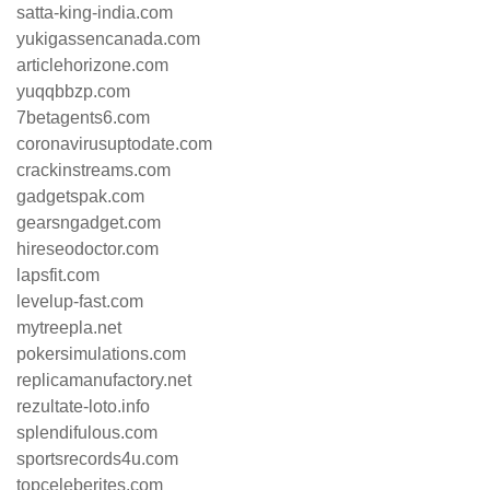
satta-king-india.com
yukigassencanada.com
articlehorizone.com
yuqqbbzp.com
7betagents6.com
coronavirusuptodate.com
crackinstreams.com
gadgetspak.com
gearsngadget.com
hireseodoctor.com
lapsfit.com
levelup-fast.com
mytreepla.net
pokersimulations.com
replicamanufactory.net
rezultate-loto.info
splendifulous.com
sportsrecords4u.com
topceleberites.com