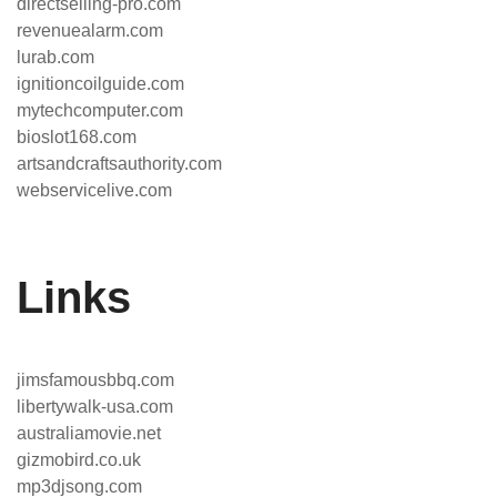
directselling-pro.com
revenuealarm.com
lurab.com
ignitioncoilguide.com
mytechcomputer.com
bioslot168.com
artsandcraftsauthority.com
webservicelive.com
Links
jimsfamousbbq.com
libertywalk-usa.com
australiamovie.net
gizmobird.co.uk
mp3djsong.com