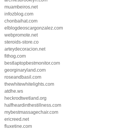
muambeiros.net
infozblog.com
chonbaihat.com
elblogdeoscargonzalez.com
webpromote.net
steroids-store.co
arteydecoracion.net
fithog.com
bestlaptopbestmonitor.com
georginaryland.com
roseandbasil.com
thewhitewhitelights.com
atdhe.ws
heckrodtwetland.org
halfheardinthestillness.com
mybestmassagechair.com
ericreed.net
fluxetine.com