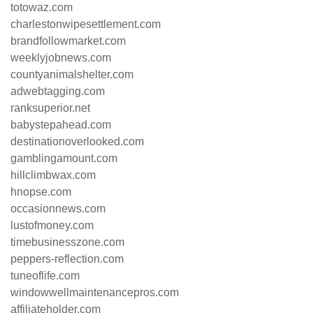
totowaz.com
charlestonwipesettlement.com
brandfollowmarket.com
weeklyjobnews.com
countyanimalshelter.com
adwebtagging.com
ranksuperior.net
babystepahead.com
destinationoverlooked.com
gamblingamount.com
hillclimbwax.com
hnopse.com
occasionnews.com
lustofmoney.com
timebusinesszone.com
peppers-reflection.com
tuneoflife.com
windowwellmaintenancepros.com
affiliateholder.com