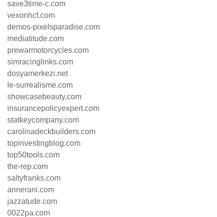
save3time-c.com
vexonhcf.com
demos-pixelsparadise.com
mediatitude.com
prewarmotorcycles.com
simracinglinks.com
dosyamerkezi.net
le-surrealisme.com
showcasebeauty.com
insurancepolicyexpert.com
statkeycompany.com
carolinadeckbuilders.com
topinvestingblog.com
top50tools.com
the-rep.com
saltyfranks.com
annerani.com
jazzatude.com
0022pa.com