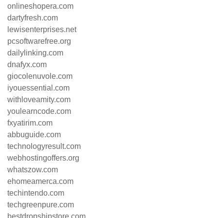
onlineshopera.com
dartyfresh.com
lewisenterprises.net
pcsoftwarefree.org
dailylinking.com
dnafyx.com
giocolenuvole.com
iyouessential.com
withloveamity.com
youlearncode.com
fxyatirim.com
abbuguide.com
technologyresult.com
webhostingoffers.org
whatszow.com
ehomeamerca.com
techintendo.com
techgreenpure.com
bestdropshipstore.com