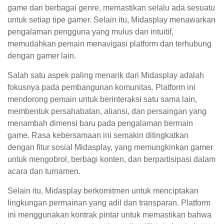
game dari berbagai genre, memastikan selalu ada sesuatu
untuk setiap tipe gamer. Selain itu, Midasplay menawarkan
pengalaman pengguna yang mulus dan intuitif,
memudahkan pemain menavigasi platform dan terhubung
dengan gamer lain.
Salah satu aspek paling menarik dari Midasplay adalah
fokusnya pada pembangunan komunitas. Platform ini
mendorong pemain untuk berinteraksi satu sama lain,
membentuk persahabatan, aliansi, dan persaingan yang
menambah dimensi baru pada pengalaman bermain
game. Rasa kebersamaan ini semakin ditingkatkan
dengan fitur sosial Midasplay, yang memungkinkan gamer
untuk mengobrol, berbagi konten, dan berpartisipasi dalam
acara dan turnamen.
Selain itu, Midasplay berkomitmen untuk menciptakan
lingkungan permainan yang adil dan transparan. Platform
ini menggunakan kontrak pintar untuk memastikan bahwa