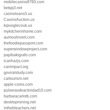
mobilecasino8760.com
betqq3.net
casinoloans5.us
CasinoAuction.us
kipooglecouk.us
mykitchennhome.com
aumoulinvert.com
thefoodiepassport.com
superwindowproject.com
papibakigrafo.com
icanhazjs.com
canimpact.org
goviralstudy.com
cartourism.net
apple-cores.com
pulserasdeactividad10.com
barbaracarlotti.com
desktopmining.net
inthebleachers.net