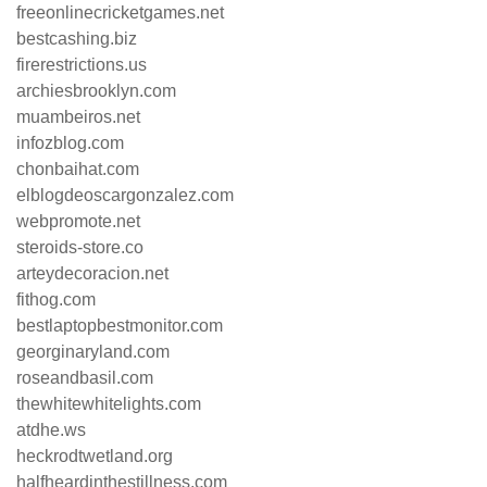
freeonlinecricketgames.net
bestcashing.biz
firerestrictions.us
archiesbrooklyn.com
muambeiros.net
infozblog.com
chonbaihat.com
elblogdeoscargonzalez.com
webpromote.net
steroids-store.co
arteydecoracion.net
fithog.com
bestlaptopbestmonitor.com
georginaryland.com
roseandbasil.com
thewhitewhitelights.com
atdhe.ws
heckrodtwetland.org
halfheardinthestillness.com