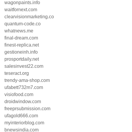
wagonpaints.info
waitfornext.com
clearvisionmarketing.co
quantum-code.co
whatnews.me
final-dream.com
finest-replica.net
gestioneinh.info
prosportdaily.net
salesinvest22.com
teseract.org
trendy-ama-shop.com
ufabett732m7.com
visiofood.com
droidwindow.com
freeprsubmission.com
ufagold666.com
myinteriorblog.com
bnewsindia.com