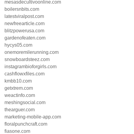
mesasdecultivoonline.com
boilersnbits.com
latestviralpost.com
newfreearticle.com
blitzpowerusa.com
gardenofeaten.com
hycys05.com
onemoremilerunning.com
snowboardsteez.com
instagrambioforgirls.com
cashflowxfiles.com
kmbb10.com
getxtrem.com
weactinfo.com
meshingsocial.com
thearguer.com
marketing-mobile-app.com
floralpunchcraft.com
fiasone.com