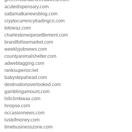
acutedispensary.com
sattamatkanewsblog.com
cryptocurrencytradingcn.com
totowaz.com
charlestonwipesettlement.com
brandfollowmarket.com
weeklyjobnews.com
countyanimalshelter.com
adwebtagging.com
ranksuperior.net
babystepahead.com
destinationoverlooked.com
gamblingamount.com
hillclimbwax.com
hnopse.com
occasionnews.com
lustofmoney.com
timebusinesszone.com