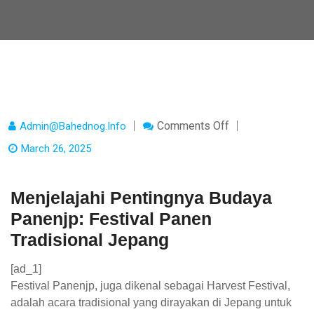
On
Comments Off
Admin@bahednog.info
Menjelajahi
Pentingnya
March 26, 2025
Budaya
Panenjp:
Festival
Panen
Menjelajahi Pentingnya Budaya
Tradisional
Jepang
Panenjp: Festival Panen
Tradisional Jepang
[ad_1]
Festival Panenjp, juga dikenal sebagai Harvest Festival,
adalah acara tradisional yang dirayakan di Jepang untuk