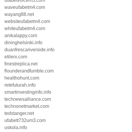
ufabetvoicem3.com
waveufabetm4.com
wayang88.net
websiteufabetm4.com
whiteufabetm4.com
anikalappy.com
dininghelsinki.info
duanfrescariverside.info
etilerx.com
finestreplica.net
flounderandfumble.com
healthohunt.com
retefuturah.info
smartinvestinginfo.info
technewsalliance.com
technonetmarket.com
tedstanger.net
ufabett732um3.com
uskola.info