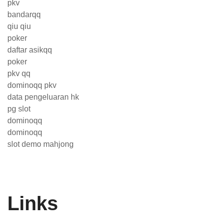
pkv
bandarqq
qiu qiu
poker
daftar asikqq
poker
pkv qq
dominoqq pkv
data pengeluaran hk
pg slot
dominoqq
dominoqq
slot demo mahjong
Links