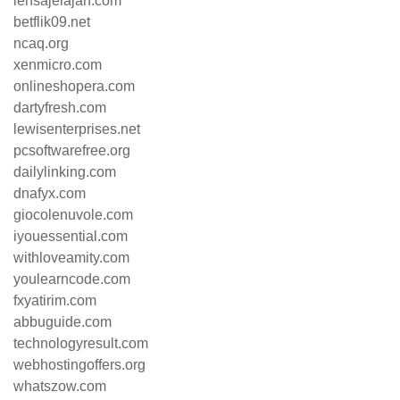
lensajelajah.com
betflik09.net
ncaq.org
xenmicro.com
onlineshopera.com
dartyfresh.com
lewisenterprises.net
pcsoftwarefree.org
dailylinking.com
dnafyx.com
giocolenuvole.com
iyouessential.com
withloveamity.com
youlearncode.com
fxyatirim.com
abbuguide.com
technologyresult.com
webhostingoffers.org
whatszow.com