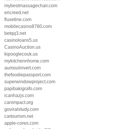
mybestmassagechair.com
ericreed.net
fluxetine.com
mobilecasino8760.com
betqq3.net
casinoloans5.us
CasinoAuction.us
kipooglecouk.us
mykitchennhome.com
aumoulinvert.com
thefoodiepassport.com
superwindowproject.com
papibakigrafo.com
icanhazjs.com
canimpact.org
goviralstudy.com
cartourism.net
apple-cores.com