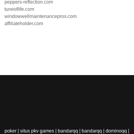
peppers-reflection.com
tuneoflife.com
windowwellmaintenancepros.com
affiliateholder.com
poker
|
situs pkv games
|
bandarqq
|
bandarqq
|
dominoqq
|