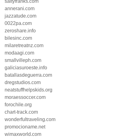
saltyfranks.com
annerani.com
jazzatude.com
0022pa.com
zeroshare.info
bilesinc.com
milaretreatnz.com
modaagi.com
smallvilleph.com
galiciasuroeste.info
batallasdeguerra.com
dregstudios.com
neatstuffhelpskids.org
moraessoccer.com
forochile.org
chart-track.com
wonderfultraveling.com
promocioname.net
wimaxworld.com