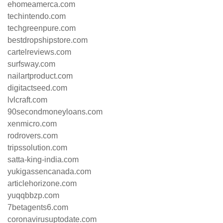
ehomeamerca.com
techintendo.com
techgreenpure.com
bestdropshipstore.com
cartelreviews.com
surfsway.com
nailartproduct.com
digitactseed.com
lvlcraft.com
90secondmoneyloans.com
xenmicro.com
rodrovers.com
tripssolution.com
satta-king-india.com
yukigassencanada.com
articlehorizone.com
yuqqbbzp.com
7betagents6.com
coronavirusuptodate.com