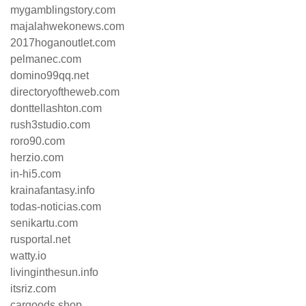
mygamblingstory.com
majalahwekonews.com
2017hoganoutlet.com
pelmanec.com
domino99qq.net
directoryoftheweb.com
donttellashton.com
rush3studio.com
roro90.com
herzio.com
in-hi5.com
krainafantasy.info
todas-noticias.com
senikartu.com
rusportal.net
watty.io
livinginthesun.info
itsriz.com
cargoods.shop