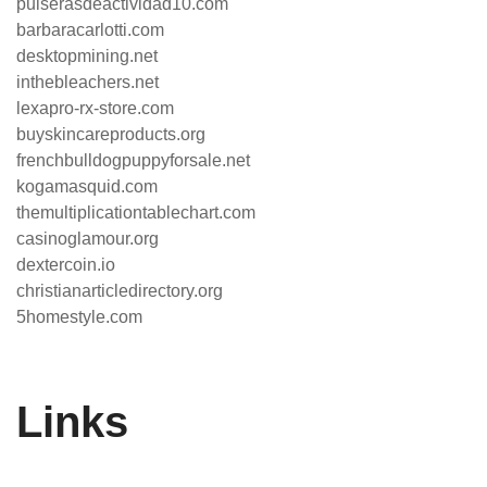
pulserasdeactividad10.com
barbaracarlotti.com
desktopmining.net
inthebleachers.net
lexapro-rx-store.com
buyskincareproducts.org
frenchbulldogpuppyforsale.net
kogamasquid.com
themultiplicationtablechart.com
casinoglamour.org
dextercoin.io
christianarticledirectory.org
5homestyle.com
Links