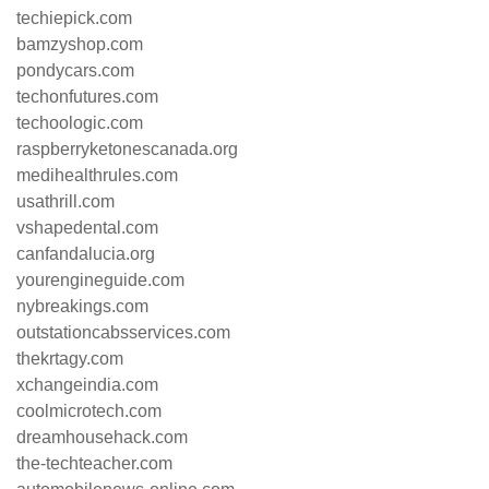
techiepick.com
bamzyshop.com
pondycars.com
techonfutures.com
techoologic.com
raspberryketonescanada.org
medihealthrules.com
usathrill.com
vshapedental.com
canfandalucia.org
yourengineguide.com
nybreakings.com
outstationcabsservices.com
thekrtagy.com
xchangeindia.com
coolmicrotech.com
dreamhousehack.com
the-techteacher.com