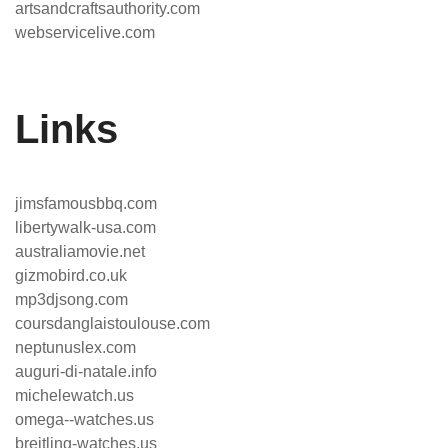
artsandcraftsauthority.com
webservicelive.com
Links
jimsfamousbbq.com
libertywalk-usa.com
australiamovie.net
gizmobird.co.uk
mp3djsong.com
coursdanglaistoulouse.com
neptunuslex.com
auguri-di-natale.info
michelewatch.us
omega--watches.us
breitling-watches.us