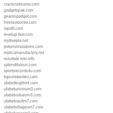
crackinstreams.com
gadgetspak.com
gearsngadget.com
hireseodoctor.com
lapsfit.com
levelup-fast.com
mytreepla.net
pokersimulations.com
replicamanufactory.net
rezultate-loto.info
splendifulous.com
sportsrecords4u.com
topceleberites.com
ufabetting8m4.com
ufabetunionum3.com
ufabetvalueum3.com
ufabetvaultm7.com
ufabetvillageum7.com