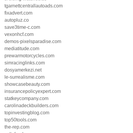
tgarnettcentrallautoads.com
fixadvert.com
autopluz.co
save3time-c.com
vexonhcf.com
demos-pixelsparadise.com
mediatitude.com
prewarmotorcycles.com
simracinglinks.com
dosyamerkezi.net
le-surrealisme.com
showcasebeauty.com
insurancepolicyexpert.com
statkeycompany.com
carolinadeckbuilders.com
topinvestingblog.com
top50tools.com
the-rep.com