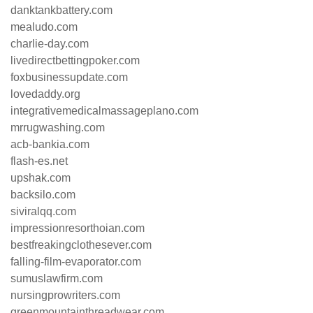
danktankbattery.com
mealudo.com
charlie-day.com
livedirectbettingpoker.com
foxbusinessupdate.com
lovedaddy.org
integrativemedicalmassageplano.com
mrrugwashing.com
acb-bankia.com
flash-es.net
upshak.com
backsilo.com
siviralqq.com
impressionresorthoian.com
bestfreakingclothesever.com
falling-film-evaporator.com
sumuslawfirm.com
nursingprowriters.com
greenmountainthreadwear.com