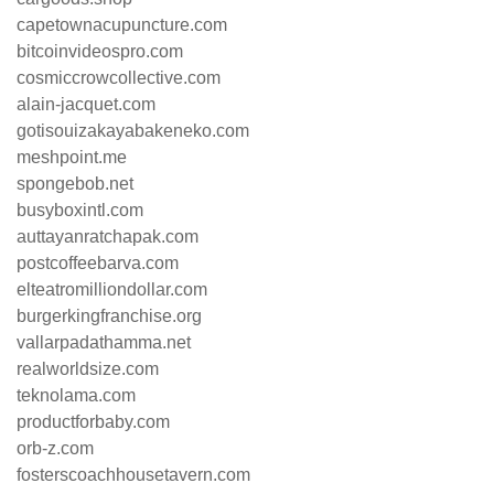
capetownacupuncture.com
bitcoinvideospro.com
cosmiccrowcollective.com
alain-jacquet.com
gotisouizakayabakeneko.com
meshpoint.me
spongebob.net
busyboxintl.com
auttayanratchapak.com
postcoffeebarva.com
elteatromilliondollar.com
burgerkingfranchise.org
vallarpadathamma.net
realworldsize.com
teknolama.com
productforbaby.com
orb-z.com
fosterscoachhousetavern.com