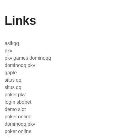
Links
asikqq
pkv
pkv games dominoqq
dominoqq pkv
gaple
situs qq
situs qq
poker pkv
login sbobet
demo slot
poker online
dominoqq pkv
poker online