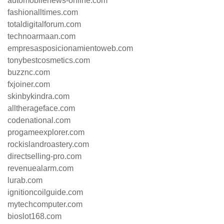
automobilenews-online.com
fashionalltimes.com
totaldigitalforum.com
technoarmaan.com
empresasposicionamientoweb.com
tonybestcosmetics.com
buzznc.com
fxjoiner.com
skinbykindra.com
alltherageface.com
codenational.com
progameexplorer.com
rockislandroastery.com
directselling-pro.com
revenuealarm.com
lurab.com
ignitioncoilguide.com
mytechcomputer.com
bioslot168.com