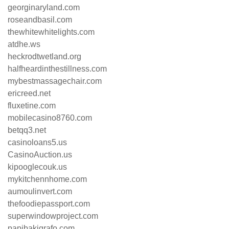
georginaryland.com
roseandbasil.com
thewhitewhitelights.com
atdhe.ws
heckrodtwetland.org
halfheardinthestillness.com
mybestmassagechair.com
ericreed.net
fluxetine.com
mobilecasino8760.com
betqq3.net
casinoloans5.us
CasinoAuction.us
kipooglecouk.us
mykitchennhome.com
aumoulinvert.com
thefoodiepassport.com
superwindowproject.com
papibakigrafo.com