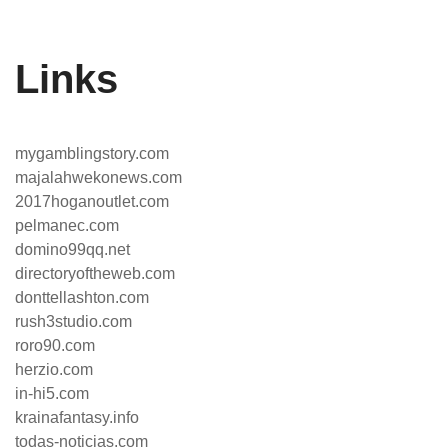
Links
mygamblingstory.com
majalahwekonews.com
2017hoganoutlet.com
pelmanec.com
domino99qq.net
directoryoftheweb.com
donttellashton.com
rush3studio.com
roro90.com
herzio.com
in-hi5.com
krainafantasy.info
todas-noticias.com