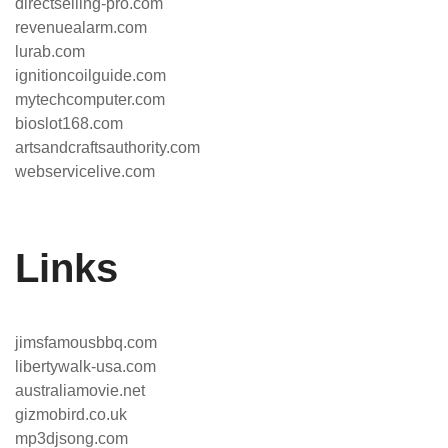
directselling-pro.com
revenuealarm.com
lurab.com
ignitioncoilguide.com
mytechcomputer.com
bioslot168.com
artsandcraftsauthority.com
webservicelive.com
Links
jimsfamousbbq.com
libertywalk-usa.com
australiamovie.net
gizmobird.co.uk
mp3djsong.com