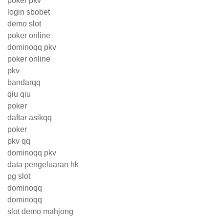
poker pkv
login sbobet
demo slot
poker online
dominoqq pkv
poker online
pkv
bandarqq
qiu qiu
poker
daftar asikqq
poker
pkv qq
dominoqq pkv
data pengeluaran hk
pg slot
dominoqq
dominoqq
slot demo mahjong