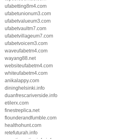
ufabetting8m4.com
ufabetunionum3.com
ufabetvalueum3.com
ufabetvaultm7.com
ufabetvillageum7.com
ufabetvoicem3.com
waveufabetm4.com
wayang88.net
websiteufabetm4.com
whiteufabetm4.com
anikalappy.com
dininghelsinki.info
duanfrescariverside.info
etilerx.com
finestreplica.net
flounderandfumble.com
healthohunt.com
retefuturah.info