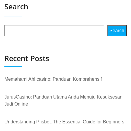
Search
Search
Recent Posts
Memahami Ahlicasino: Panduan Komprehensif
JurusCasino: Panduan Utama Anda Menuju Kesuksesan
Judi Online
Understanding Plisbet: The Essential Guide for Beginners