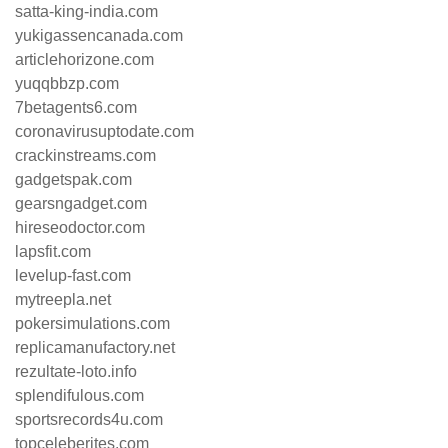
satta-king-india.com
yukigassencanada.com
articlehorizone.com
yuqqbbzp.com
7betagents6.com
coronavirusuptodate.com
crackinstreams.com
gadgetspak.com
gearsngadget.com
hireseodoctor.com
lapsfit.com
levelup-fast.com
mytreepla.net
pokersimulations.com
replicamanufactory.net
rezultate-loto.info
splendifulous.com
sportsrecords4u.com
topceleberites.com