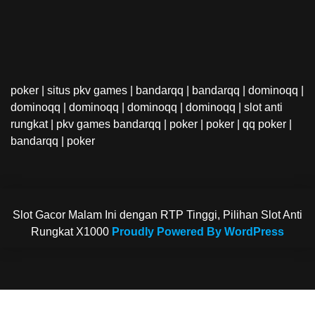
poker
|
situs pkv games
|
bandarqq
|
bandarqq
|
dominoqq
|
dominoqq
|
dominoqq
|
dominoqq
|
dominoqq
|
slot anti
rungkat
|
pkv games bandarqq
|
poker
|
poker
|
qq poker
|
bandarqq
|
poker
Slot Gacor Malam Ini dengan RTP Tinggi, Pilihan Slot Anti
Rungkat X1000
Proudly Powered By WordPress