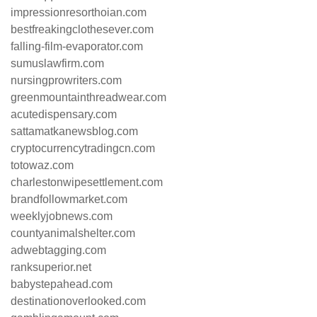
impressionresorthoian.com
bestfreakingclothesever.com
falling-film-evaporator.com
sumuslawfirm.com
nursingprowriters.com
greenmountainthreadwear.com
acutedispensary.com
sattamatkanewsblog.com
cryptocurrencytradingcn.com
totowaz.com
charlestonwipesettlement.com
brandfollowmarket.com
weeklyjobnews.com
countyanimalshelter.com
adwebtagging.com
ranksuperior.net
babystepahead.com
destinationoverlooked.com