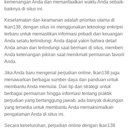
kemenangan Anda dan memanfaatkan waktu Anda sebaik-
baiknya di situs ini.
Keselamatan dan keamanan adalah prioritas utama di
Ikan138, dengan situs ini menggunakan teknologi enkripsi
terbaru untuk memastikan informasi pribadi dan keuangan
Anda selalu terlindungi. Anda dapat yakin bahwa detail
Anda aman dan terlindungi saat bermain di situs, memberi
Anda ketenangan pikiran saat menikmati permainan favorit
Anda.
Jika Anda baru mengenal perjudian online, Ikan138 juga
menawarkan berbagai sumber daya dan panduan untuk
membantu Anda memulai. Dari tip dan strategi untuk
berbagai permainan hingga informasi tentang praktik
perjudian yang bertanggung jawab, ada banyak dukungan
yang tersedia untuk membantu Anda memaksimalkan
pengalaman Anda di situs ini.
Secara keseluruhan, perjudian online dengan Ikan138