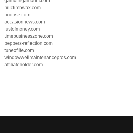
gamblingamount.com
hillclimbwax.com
hnopse.com
occasionnews.com
lustofmoney.com
timebusinesszone.com
peppers-reflection.com
tuneoflife.com
windowwellmaintenancepros.com
affiliateholder.com