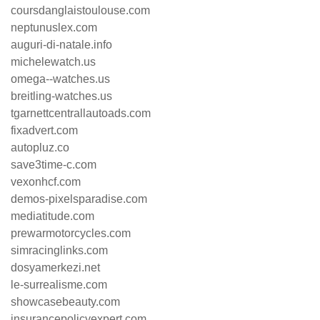
coursdanglaistoulouse.com
neptunuslex.com
auguri-di-natale.info
michelewatch.us
omega--watches.us
breitling-watches.us
tgarnettcentrallautoads.com
fixadvert.com
autopluz.co
save3time-c.com
vexonhcf.com
demos-pixelsparadise.com
mediatitude.com
prewarmotorcycles.com
simracinglinks.com
dosyamerkezi.net
le-surrealisme.com
showcasebeauty.com
insurancepolicyexpert.com