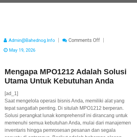
On
Comments Off
Admin@bahednog.info
Mengapa
MPO1212
May 19, 2026
Adalah
Solusi
Utama
Untuk
Mengapa MPO1212 Adalah Solusi
Kebutuhan
Anda
Utama Untuk Kebutuhan Anda
[ad_1]
Saat mengelola operasi bisnis Anda, memiliki alat yang
tepat sangatlah penting. Di situlah MPO1212 berperan.
Solusi perangkat lunak komprehensif ini dirancang untuk
memenuhi semua kebutuhan Anda, mulai dari manajemen
inventaris hingga pemrosesan pesanan dan segala