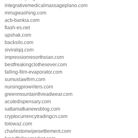
integrativemedicalmassageplano.com
mrrugwashing.com
acb-bankia.com
flash-es.net
upshak.com
backsilo.com
siviralqq.com
impressionresorthoian.com
bestfreakingclothesever.com
falling-film-evaporator.com
sumuslawfirm.com
nursingprowriters.com
greenmountainthreadwear.com
acutedispensary.com
sattamatkanewsblog.com
cryptocurrencytradingcn.com
totowaz.com
charlestonwipesettlement.com