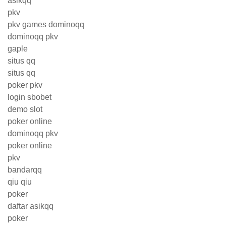
asikqq
pkv
pkv games dominoqq
dominoqq pkv
gaple
situs qq
situs qq
poker pkv
login sbobet
demo slot
poker online
dominoqq pkv
poker online
pkv
bandarqq
qiu qiu
poker
daftar asikqq
poker