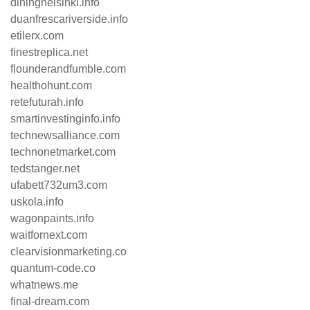
dininghelsinki.info
duanfrescariverside.info
etilerx.com
finestreplica.net
flounderandfumble.com
healthohunt.com
retefuturah.info
smartinvestinginfo.info
technewsalliance.com
technonetmarket.com
tedstanger.net
ufabett732um3.com
uskola.info
wagonpaints.info
waitfornext.com
clearvisionmarketing.co
quantum-code.co
whatnews.me
final-dream.com