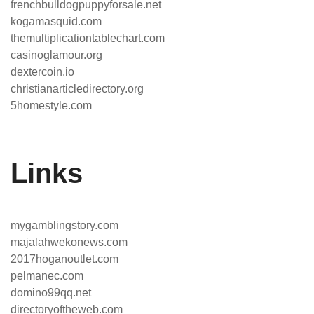
frenchbulldogpuppyforsale.net
kogamasquid.com
themultiplicationtablechart.com
casinoglamour.org
dextercoin.io
christianarticledirectory.org
5homestyle.com
Links
mygamblingstory.com
majalahwekonews.com
2017hoganoutlet.com
pelmanec.com
domino99qq.net
directoryoftheweb.com