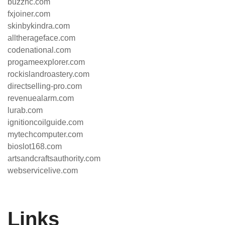
buzznc.com
fxjoiner.com
skinbykindra.com
alltherageface.com
codenational.com
progameexplorer.com
rockislandroastery.com
directselling-pro.com
revenuealarm.com
lurab.com
ignitioncoilguide.com
mytechcomputer.com
bioslot168.com
artsandcraftsauthority.com
webservicelive.com
Links