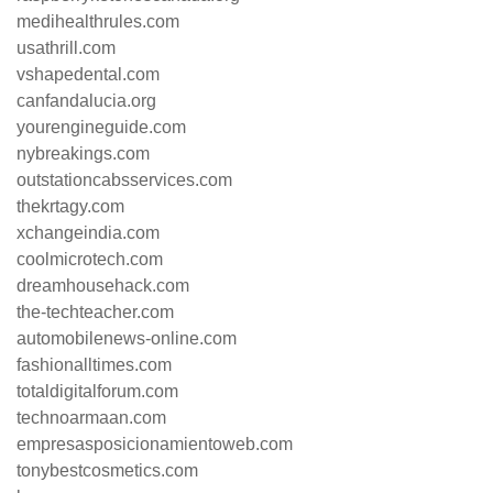
medihealthrules.com
usathrill.com
vshapedental.com
canfandalucia.org
yourengineguide.com
nybreakings.com
outstationcabsservices.com
thekrtagy.com
xchangeindia.com
coolmicrotech.com
dreamhousehack.com
the-techteacher.com
automobilenews-online.com
fashionalltimes.com
totaldigitalforum.com
technoarmaan.com
empresasposicionamientoweb.com
tonybestcosmetics.com