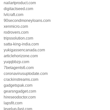
nailartproduct.com
digitactseed.com
lvlcraft.com
90secondmoneyloans.com
xenmicro.com
rodrovers.com
tripssolution.com
satta-king-india.com
yukigassencanada.com
articlehorizone.com
yuqqbbzp.com
7betagents6.com
coronavirusuptodate.com
crackinstreams.com
gadgetspak.com
gearsngadget.com
hireseodoctor.com
lapsfit.com
levelup-fast.com