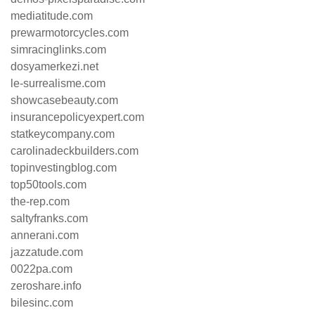
mediatitude.com
prewarmotorcycles.com
simracinglinks.com
dosyamerkezi.net
le-surrealisme.com
showcasebeauty.com
insurancepolicyexpert.com
statkeycompany.com
carolinadeckbuilders.com
topinvestingblog.com
top50tools.com
the-rep.com
saltyfranks.com
annerani.com
jazzatude.com
0022pa.com
zeroshare.info
bilesinc.com