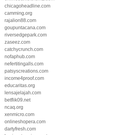
chicagoheadline.com
camming.org
rajalion88.com
goupuntacana.com
riversedgepark.com
zaseez.com
catchycrunch.com
nofaphub.com
nefertitingalls.com
patsyscreations.com
income4proof.com
educaritas.org
lensajelajah.com
betflik09.net
ncaq.org
xenmicro.com
onlineshopera.com
dartyfresh.com