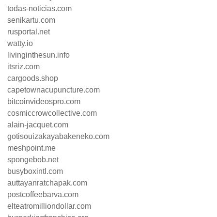
todas-noticias.com
senikartu.com
rusportal.net
watty.io
livinginthesun.info
itsriz.com
cargoods.shop
capetownacupuncture.com
bitcoinvideospro.com
cosmiccrowcollective.com
alain-jacquet.com
gotisouizakayabakeneko.com
meshpoint.me
spongebob.net
busyboxintl.com
auttayanratchapak.com
postcoffeebarva.com
elteatromilliondollar.com