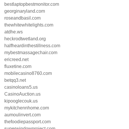
bestlaptopbestmonitor.com
georginaryland.com
roseandbasil.com
thewhitewhitelights.com
atdhe.ws
heckrodtwetland.org
halfheardinthestillness.com
mybestmassagechair.com
ericreed.net
fluxetine.com
mobilecasino8760.com
betqq3.net
casinoloans5.us
CasinoAuction.us
kipooglecouk.us
mykitchennhome.com
aumoulinvert.com
thefoodiepassport.com
superwindowproject.com