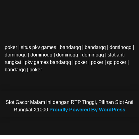
poker
|
situs pkv games
|
bandarqq
|
bandarqq
|
dominoqq
|
dominoqq
|
dominoqq
|
dominoqq
|
dominoqq
|
slot anti
rungkat
|
pkv games bandarqq
|
poker
|
poker
|
qq poker
|
bandarqq
|
poker
Slot Gacor Malam Ini dengan RTP Tinggi, Pilihan Slot Anti
Rungkat X1000
Proudly Powered By WordPress