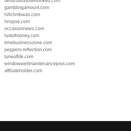
destinationoverlooked.com
gamblingamount.com
hillclimbwax.com
hnopse.com
occasionnews.com
lustofmoney.com
timebusinesszone.com
peppers-reflection.com
tuneoflife.com
windowwellmaintenancepros.com
affiliateholder.com