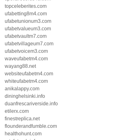
topceleberites.com
ufabetting8m4.com
ufabetunionum3.com
ufabetvalueum3.com
ufabetvaultm7.com
ufabetvillageum7.com
ufabetvoicem3.com
waveufabetm4.com
wayang88.net
websiteufabetm4.com
whiteufabetm4.com
anikalappy.com
dininghelsinki.info
duanfrescariverside.info
etilerx.com
finestreplica.net
flounderandfumble.com
healthohunt.com