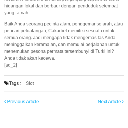
hidangan lokal dan berbaur dengan penduduk setempat
yang ramah.
Baik Anda seorang pecinta alam, penggemar sejarah, atau
pencari petualangan, Cakarbet memiliki sesuatu untuk
semua orang. Jadi mengapa tidak mengemas tas Anda,
meninggalkan keramaian, dan memulai perjalanan untuk
menemukan pesona permata tersembunyi di Turki ini?
Anda tidak akan kecewa.
[ad_2]
Tags :
Slot
Previous Article
Next Article