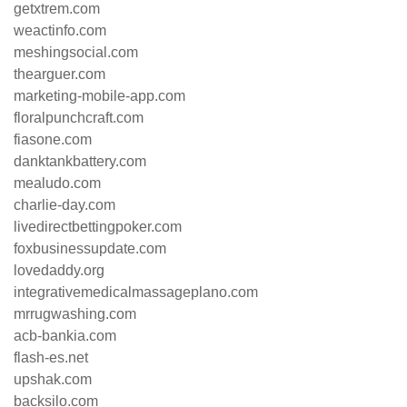
getxtrem.com
weactinfo.com
meshingsocial.com
thearguer.com
marketing-mobile-app.com
floralpunchcraft.com
fiasone.com
danktankbattery.com
mealudo.com
charlie-day.com
livedirectbettingpoker.com
foxbusinessupdate.com
lovedaddy.org
integrativemedicalmassageplano.com
mrrugwashing.com
acb-bankia.com
flash-es.net
upshak.com
backsilo.com