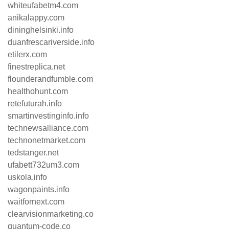
whiteufabetm4.com
anikalappy.com
dininghelsinki.info
duanfrescariverside.info
etilerx.com
finestreplica.net
flounderandfumble.com
healthohunt.com
retefuturah.info
smartinvestinginfo.info
technewsalliance.com
technonetmarket.com
tedstanger.net
ufabett732um3.com
uskola.info
wagonpaints.info
waitfornext.com
clearvisionmarketing.co
quantum-code.co