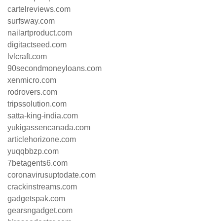
cartelreviews.com
surfsway.com
nailartproduct.com
digitactseed.com
lvlcraft.com
90secondmoneyloans.com
xenmicro.com
rodrovers.com
tripssolution.com
satta-king-india.com
yukigassencanada.com
articlehorizone.com
yuqqbbzp.com
7betagents6.com
coronavirusuptodate.com
crackinstreams.com
gadgetspak.com
gearsngadget.com