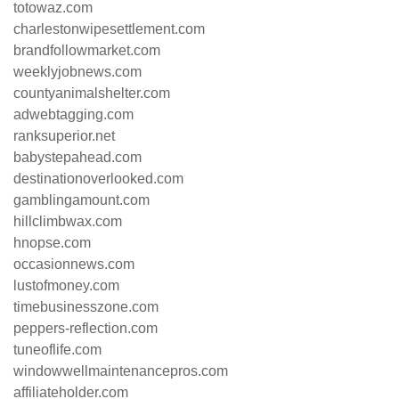
totowaz.com
charlestonwipesettlement.com
brandfollowmarket.com
weeklyjobnews.com
countyanimalshelter.com
adwebtagging.com
ranksuperior.net
babystepahead.com
destinationoverlooked.com
gamblingamount.com
hillclimbwax.com
hnopse.com
occasionnews.com
lustofmoney.com
timebusinesszone.com
peppers-reflection.com
tuneoflife.com
windowwellmaintenancepros.com
affiliateholder.com