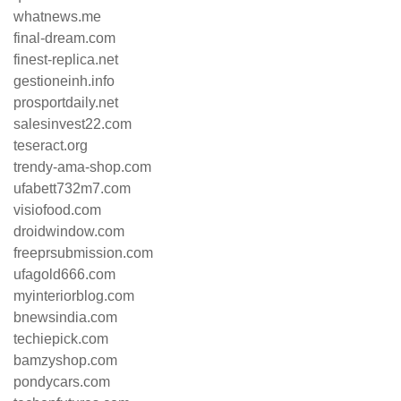
whatnews.me
final-dream.com
finest-replica.net
gestioneinh.info
prosportdaily.net
salesinvest22.com
teseract.org
trendy-ama-shop.com
ufabett732m7.com
visiofood.com
droidwindow.com
freeprsubmission.com
ufagold666.com
myinteriorblog.com
bnewsindia.com
techiepick.com
bamzyshop.com
pondycars.com