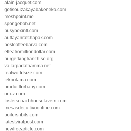
alain-jacquet.com
gotisouizakayabakeneko.com
meshpoint.me
spongebob.net
busyboxintl.com
auttayanratchapak.com
postcoffeebarva.com
elteatromilliondollar.com
burgerkingfranchise.org
vallarpadathamma.net
realworldsize.com
teknolama.com
productforbaby.com
orb-z.com
fosterscoachhousetavern.com
mesasdecultivoonline.com
boilersnbits.com
latestviralpost.com
newfreearticle.com