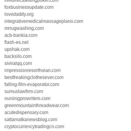
livedirectbettingpoker.com
foxbusinessupdate.com
lovedaddy.org
integrativemedicalmassageplano.com
mrrugwashing.com
acb-bankia.com
flash-es.net
upshak.com
backsilo.com
siviralqq.com
impressionresorthoian.com
bestfreakingclothesever.com
falling-film-evaporator.com
sumuslawfirm.com
nursingprowriters.com
greenmountainthreadwear.com
acutedispensary.com
sattamatkanewsblog.com
cryptocurrencytradingcn.com