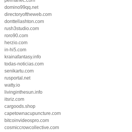
pelmanec.com
domino99qq.net
directoryoftheweb.com
donttellashton.com
rush3studio.com
roro90.com
herzio.com
in-hi5.com
krainafantasy.info
todas-noticias.com
senikartu.com
rusportal.net
watty.io
livinginthesun.info
itsriz.com
cargoods.shop
capetownacupuncture.com
bitcoinvideospro.com
cosmiccrowcollective.com