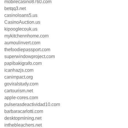
mobilecasino8760.com
betqq3.net
casinoloans5.us
CasinoAuction.us
kipooglecouk.us
mykitchennhome.com
aumoulinvert.com
thefoodiepassport.com
superwindowproject.com
papibakigrafo.com
icanhazjs.com
canimpact.org
goviralstudy.com
cartourism.net
apple-cores.com
pulserasdeactividad10.com
barbaracarlotti.com
desktopmining.net
inthebleachers.net