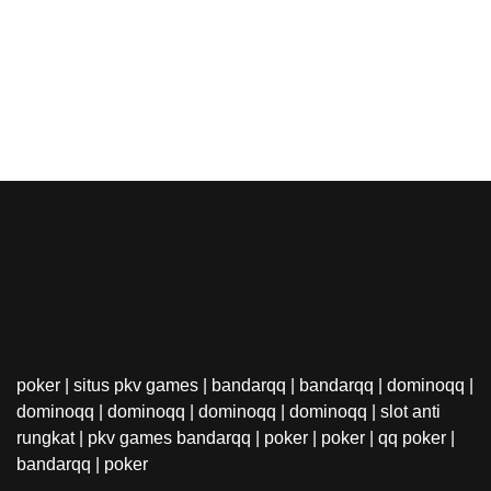
poker
|
situs pkv games
|
bandarqq
|
bandarqq
|
dominoqq
|
dominoqq
|
dominoqq
|
dominoqq
|
dominoqq
|
slot anti
rungkat
|
pkv games bandarqq
|
poker
|
poker
|
qq poker
|
bandarqq
|
poker