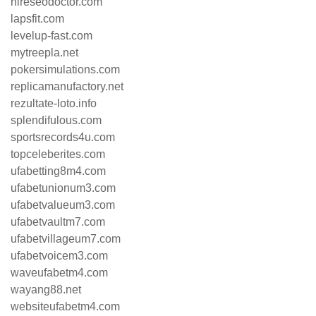
hireseodoctor.com
lapsfit.com
levelup-fast.com
mytreepla.net
pokersimulations.com
replicamanufactory.net
rezultate-loto.info
splendifulous.com
sportsrecords4u.com
topceleberites.com
ufabetting8m4.com
ufabetunionum3.com
ufabetvalueum3.com
ufabetvaultm7.com
ufabetvillageum7.com
ufabetvoicem3.com
waveufabetm4.com
wayang88.net
websiteufabetm4.com