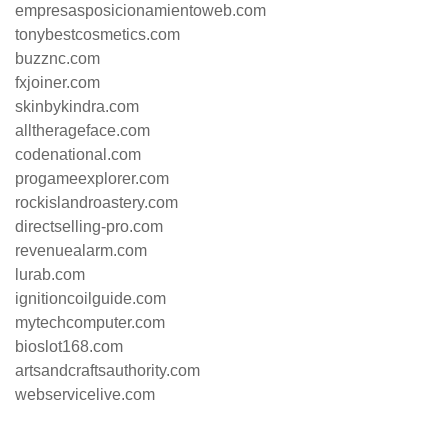
empresasposicionamientoweb.com
tonybestcosmetics.com
buzznc.com
fxjoiner.com
skinbykindra.com
alltherageface.com
codenational.com
progameexplorer.com
rockislandroastery.com
directselling-pro.com
revenuealarm.com
lurab.com
ignitioncoilguide.com
mytechcomputer.com
bioslot168.com
artsandcraftsauthority.com
webservicelive.com