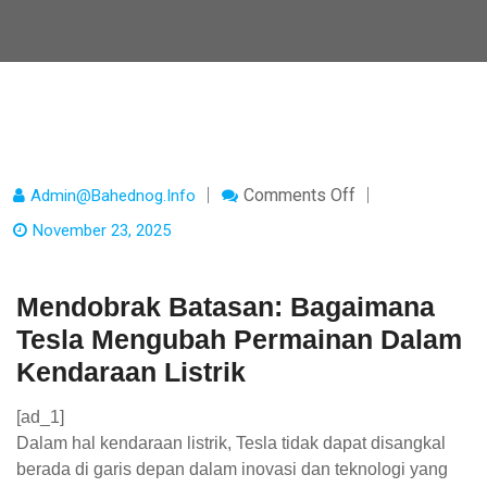
On
Comments Off
Admin@bahednog.info
Mendobrak
Batasan:
November 23, 2025
Bagaimana
Tesla
Mengubah
Permainan
Mendobrak Batasan: Bagaimana
Dalam
Kendaraan
Tesla Mengubah Permainan Dalam
Listrik
Kendaraan Listrik
[ad_1]
Dalam hal kendaraan listrik, Tesla tidak dapat disangkal
berada di garis depan dalam inovasi dan teknologi yang