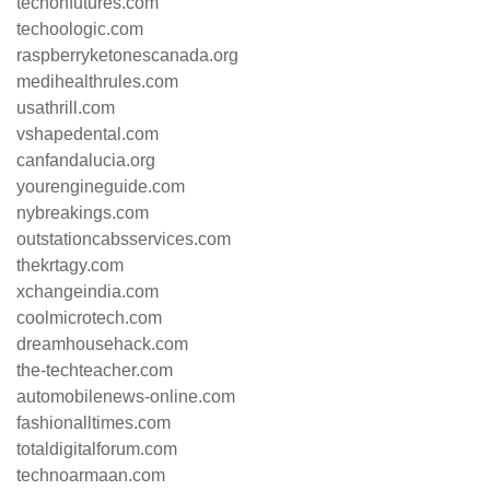
techonfutures.com
techoologic.com
raspberryketonescanada.org
medihealthrules.com
usathrill.com
vshapedental.com
canfandalucia.org
yourengineguide.com
nybreakings.com
outstationcabsservices.com
thekrtagy.com
xchangeindia.com
coolmicrotech.com
dreamhousehack.com
the-techteacher.com
automobilenews-online.com
fashionalltimes.com
totaldigitalforum.com
technoarmaan.com