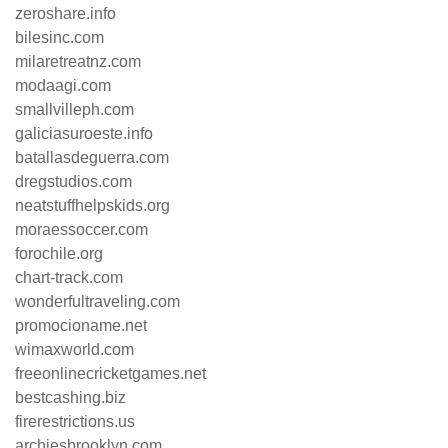
zeroshare.info
bilesinc.com
milaretreatnz.com
modaagi.com
smallvilleph.com
galiciasuroeste.info
batallasdeguerra.com
dregstudios.com
neatstuffhelpskids.org
moraessoccer.com
forochile.org
chart-track.com
wonderfultraveling.com
promocioname.net
wimaxworld.com
freeonlinecricketgames.net
bestcashing.biz
firerestrictions.us
archiesbrooklyn.com