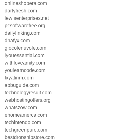
onlineshopera.com
dartyfresh.com
lewisenterprises.net
pcsoftwarefree.org
dailylinking.com
dnafyx.com
giocolenuvole.com
iyouessential.com
withloveamity.com
youlearncode.com
fxyatirim.com
abbuguide.com
technologyresult.com
webhostingoffers.org
whatszow.com
ehomeamerca.com
techintendo.com
techgreenpure.com
bestdropshipstore.com