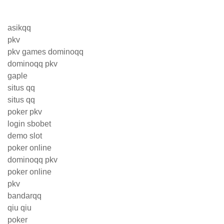
asikqq
pkv
pkv games dominoqq
dominoqq pkv
gaple
situs qq
situs qq
poker pkv
login sbobet
demo slot
poker online
dominoqq pkv
poker online
pkv
bandarqq
qiu qiu
poker