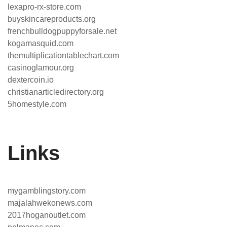
lexapro-rx-store.com
buyskincareproducts.org
frenchbulldogpuppyforsale.net
kogamasquid.com
themultiplicationtablechart.com
casinoglamour.org
dextercoin.io
christianarticledirectory.org
5homestyle.com
Links
mygamblingstory.com
majalahwekonews.com
2017hoganoutlet.com