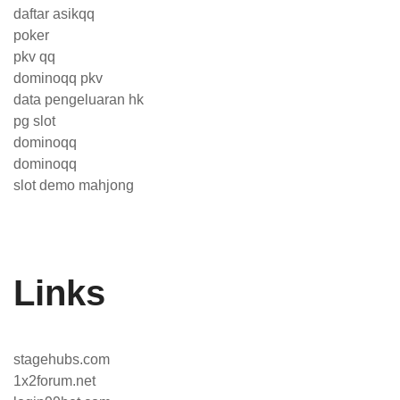
daftar asikqq
poker
pkv qq
dominoqq pkv
data pengeluaran hk
pg slot
dominoqq
dominoqq
slot demo mahjong
Links
stagehubs.com
1x2forum.net