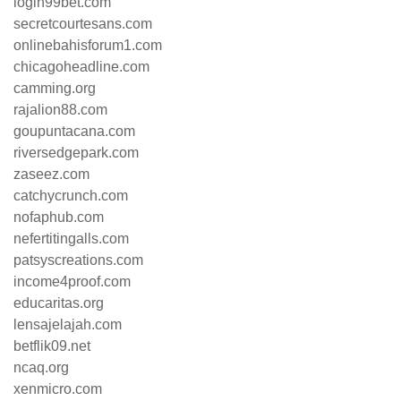
login99bet.com
secretcourtesans.com
onlinebahisforum1.com
chicagoheadline.com
camming.org
rajalion88.com
goupuntacana.com
riversedgepark.com
zaseez.com
catchycrunch.com
nofaphub.com
nefertitingalls.com
patsyscreations.com
income4proof.com
educaritas.org
lensajelajah.com
betflik09.net
ncaq.org
xenmicro.com