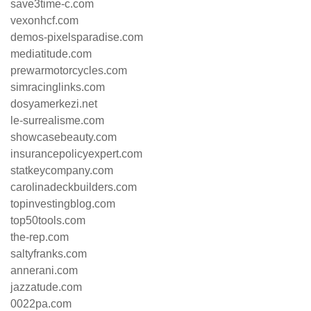
save3time-c.com
vexonhcf.com
demos-pixelsparadise.com
mediatitude.com
prewarmotorcycles.com
simracinglinks.com
dosyamerkezi.net
le-surrealisme.com
showcasebeauty.com
insurancepolicyexpert.com
statkeycompany.com
carolinadeckbuilders.com
topinvestingblog.com
top50tools.com
the-rep.com
saltyfranks.com
annerani.com
jazzatude.com
0022pa.com