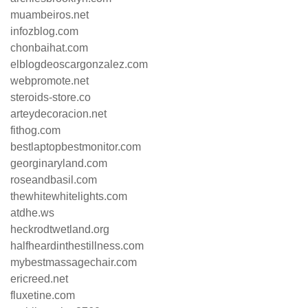
muambeiros.net
infozblog.com
chonbaihat.com
elblogdeoscargonzalez.com
webpromote.net
steroids-store.co
arteydecoracion.net
fithog.com
bestlaptopbestmonitor.com
georginaryland.com
roseandbasil.com
thewhitewhitelights.com
atdhe.ws
heckrodtwetland.org
halfheardinthestillness.com
mybestmassagechair.com
ericreed.net
fluxetine.com