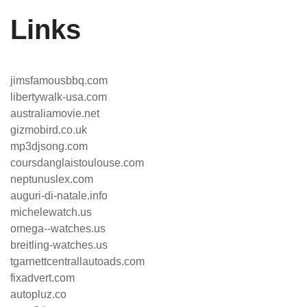
Links
jimsfamousbbq.com
libertywalk-usa.com
australiamovie.net
gizmobird.co.uk
mp3djsong.com
coursdanglaistoulouse.com
neptunuslex.com
auguri-di-natale.info
michelewatch.us
omega--watches.us
breitling-watches.us
tgarnettcentrallautoads.com
fixadvert.com
autopluz.co