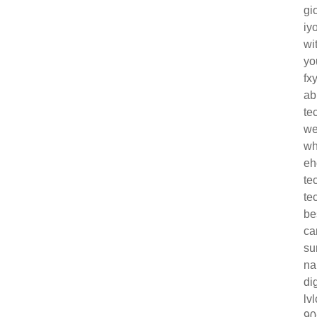
gi
iy
wi
yo
fx
ab
te
we
wh
eh
te
te
be
ca
su
na
di
lv
90