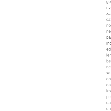
go
ri
za
ca
no
ne
pa
in
ed
le
be
nc
xe
on
da
le
pc
da
dn