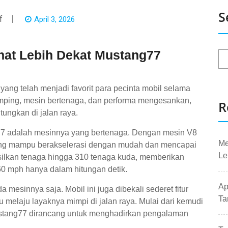
S
On
f
April 3, 2026
Melepaskan
Kekuatan:
Melihat
Lebih
hat Lebih Dekat Mustang77
Dekat
Mustang77
ang telah menjadi favorit para pecinta mobil selama
ping, mesin bertenaga, dan performa mengesankan,
R
ungkan di jalan raya.
ng77 adalah mesinnya yang bertenaga. Dengan mesin V8
Me
 yang mampu berakselerasi dengan mudah dan mencapai
Le
silkan tenaga hingga 310 tenaga kuda, memberikan
0 mph hanya dalam hitungan detik.
Ap
mesinnya saja. Mobil ini juga dibekali sederet fitur
Ta
elaju layaknya mimpi di jalan raya. Mulai dari kemudi
Mustang77 dirancang untuk menghadirkan pengalaman