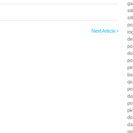
ga
si
si
po
Next Article
lo
de
po
do
po
pk
ba
qi
po
da
po
pk
do
da
pg