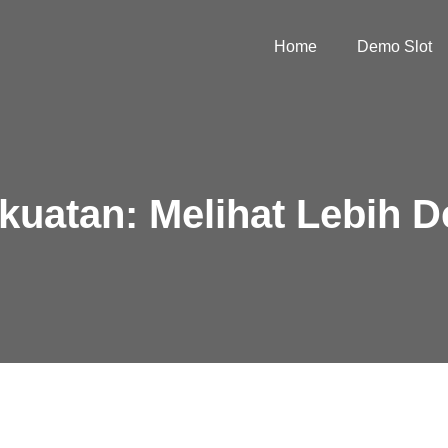
Home
Demo Slot
uatan: Melihat Lebih 