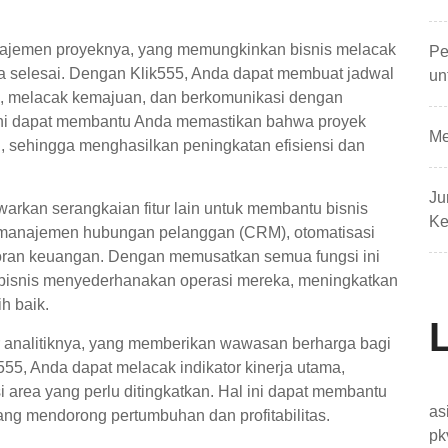
manajemen proyeknya, yang memungkinkan bisnis melacak
Pe
a selesai. Dengan Klik555, Anda dapat membuat jadwal
un
m, melacak kemajuan, dan berkomunikasi dengan
 ini dapat membantu Anda memastikan bahwa proyek
Me
, sehingga menghasilkan peningkatan efisiensi dan
Ju
rkan serangkaian fitur lain untuk membantu bisnis
Ke
t manajemen hubungan pelanggan (CRM), otomatisasi
oran keuangan. Dengan memusatkan semua fungsi ini
 bisnis menyederhanakan operasi mereka, meningkatkan
h baik.
or analitiknya, yang memberikan wawasan berharga bagi
55, Anda dapat melacak indikator kinerja utama,
 area yang perlu ditingkatkan. Hal ini dapat membantu
as
g mendorong pertumbuhan dan profitabilitas.
pk