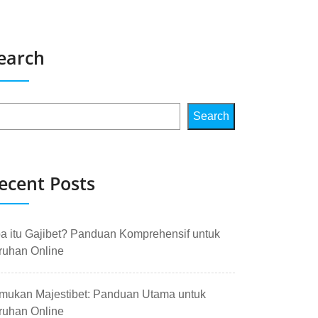
earch
Search
ecent Posts
a itu Gajibet? Panduan Komprehensif untuk
ruhan Online
mukan Majestibet: Panduan Utama untuk
ruhan Online