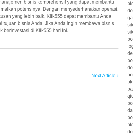
 manajemen bisnis komprehensif yang dapat membantu
pk
simalkan potensinya. Dengan menyederhanakan operasi,
do
usan yang lebih baik, Klik555 dapat membantu Anda
ga
i tujuan bisnis Anda. Jika Anda ingin membawa bisnis
si
berinvestasi di Klik555 hari ini.
si
po
lo
de
po
do
po
Next Article
pk
ba
qi
po
da
po
pk
do