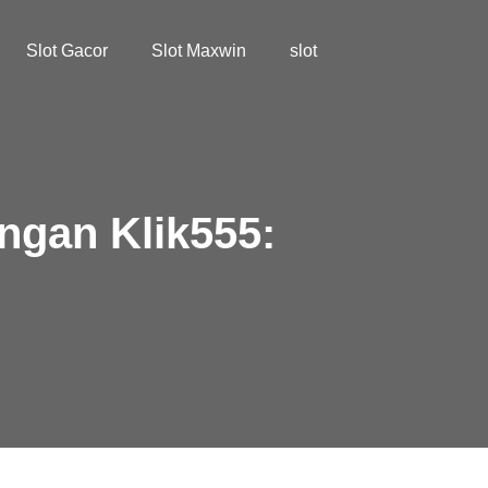
Slot Gacor
Slot Maxwin
slot
ngan Klik555: