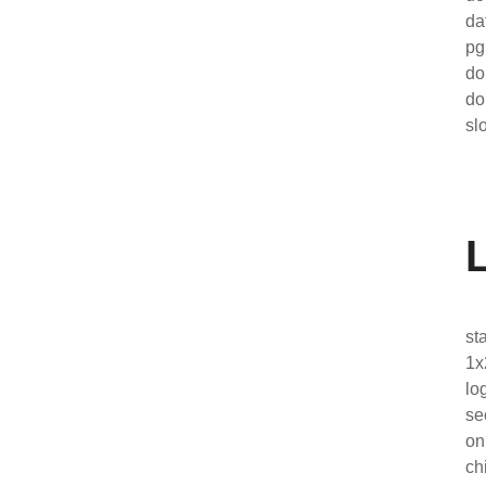
da
pg
do
do
sl
st
1x
lo
se
on
ch