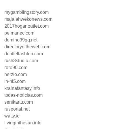
mygamblingstory.com
majalahwekonews.com
2017hoganoutlet.com
pelmanec.com
domino99qq.net
directoryoftheweb.com
donttellashton.com
rush3studio.com
roro90.com
herzio.com
in-hi5.com
krainafantasy.info
todas-noticias.com
senikartu.com
rusportal.net
watty.io
livinginthesun.info