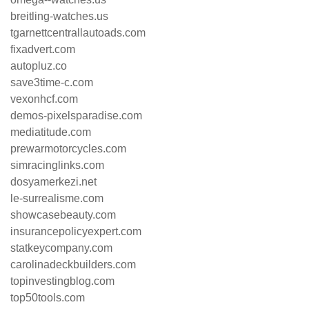
breitling-watches.us
tgarnettcentrallautoads.com
fixadvert.com
autopluz.co
save3time-c.com
vexonhcf.com
demos-pixelsparadise.com
mediatitude.com
prewarmotorcycles.com
simracinglinks.com
dosyamerkezi.net
le-surrealisme.com
showcasebeauty.com
insurancepolicyexpert.com
statkeycompany.com
carolinadeckbuilders.com
topinvestingblog.com
top50tools.com