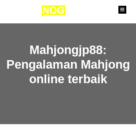
content
Mahjongjp88:
Pengalaman Mahjong
online terbaik