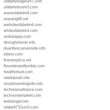
ufabetvillageum7.com
ufabetvoicem3.com
waveufabetm4.com
wayang88.net
websiteufabetm4.com
whiteufabetm4.com
anikalappy.com
dininghelsinki.info
duanfrescariverside.info
etilerx.com
finestreplica.net
flounderandfumble.com
healthohunt.com
retefuturah.info
smartinvestinginfo.info
technewsalliance.com
technonetmarket.com
tedstanger.net
ufabett732um3.com