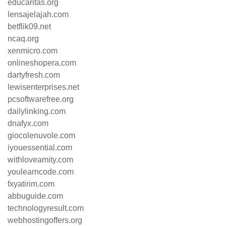
educaritas.org
lensajelajah.com
betflik09.net
ncaq.org
xenmicro.com
onlineshopera.com
dartyfresh.com
lewisenterprises.net
pcsoftwarefree.org
dailylinking.com
dnafyx.com
giocolenuvole.com
iyouessential.com
withloveamity.com
youlearncode.com
fxyatirim.com
abbuguide.com
technologyresult.com
webhostingoffers.org