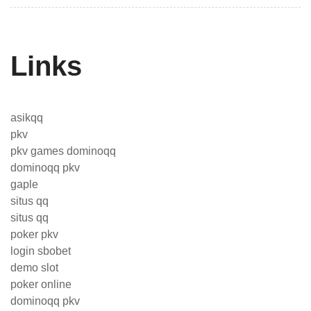
Links
asikqq
pkv
pkv games dominoqq
dominoqq pkv
gaple
situs qq
situs qq
poker pkv
login sbobet
demo slot
poker online
dominoqq pkv