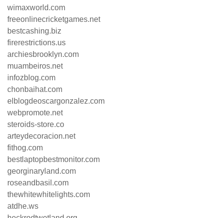
wimaxworld.com
freeonlinecricketgames.net
bestcashing.biz
firerestrictions.us
archiesbrooklyn.com
muambeiros.net
infozblog.com
chonbaihat.com
elblogdeoscargonzalez.com
webpromote.net
steroids-store.co
arteydecoracion.net
fithog.com
bestlaptopbestmonitor.com
georginaryland.com
roseandbasil.com
thewhitewhitelights.com
atdhe.ws
heckrodtwetland.org