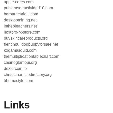
apple-cores.com
pulserasdeactividad10.com
barbaracarlotti.com
desktopmining.net
inthebleachers.net
lexapro-rx-store.com
buyskincareproducts.org
frenchbulldogpuppyforsale.net
kogamasquid.com
themultiplicationtablechart.com
casinoglamour.org
dextercoin.io
christianarticledirectory.org
5homestyle.com
Links