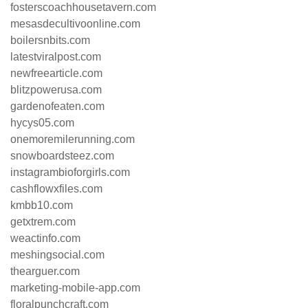
fosterscoachhousetavern.com
mesasdecultivoonline.com
boilersnbits.com
latestviralpost.com
newfreearticle.com
blitzpowerusa.com
gardenofeaten.com
hycys05.com
onemoremilerunning.com
snowboardsteez.com
instagrambioforgirls.com
cashflowxfiles.com
kmbb10.com
getxtrem.com
weactinfo.com
meshingsocial.com
thearguer.com
marketing-mobile-app.com
floralpunchcraft.com