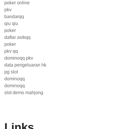
poker online
pkv
bandarqq
qiu qiu
poker
daftar asikqq
poker
pkv qq
dominoqq pkv
data pengeluaran hk
pg slot
dominoqq
dominoqq
slot demo mahjong
Links