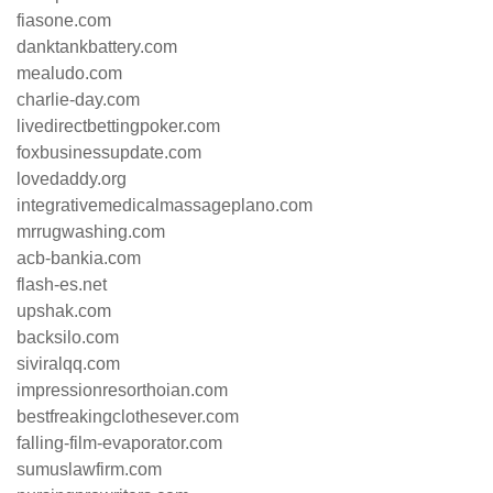
fiasone.com
danktankbattery.com
mealudo.com
charlie-day.com
livedirectbettingpoker.com
foxbusinessupdate.com
lovedaddy.org
integrativemedicalmassageplano.com
mrrugwashing.com
acb-bankia.com
flash-es.net
upshak.com
backsilo.com
siviralqq.com
impressionresorthoian.com
bestfreakingclothesever.com
falling-film-evaporator.com
sumuslawfirm.com