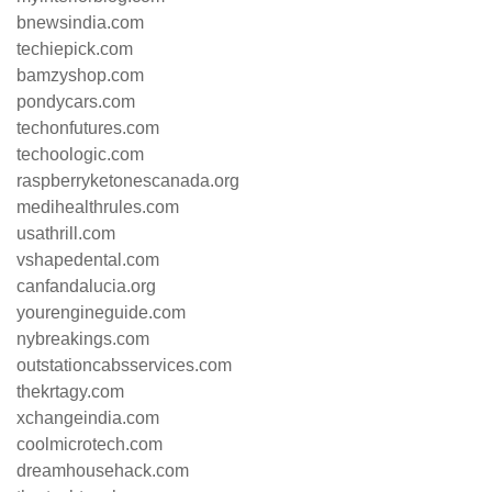
bnewsindia.com
techiepick.com
bamzyshop.com
pondycars.com
techonfutures.com
techoologic.com
raspberryketonescanada.org
medihealthrules.com
usathrill.com
vshapedental.com
canfandalucia.org
yourengineguide.com
nybreakings.com
outstationcabsservices.com
thekrtagy.com
xchangeindia.com
coolmicrotech.com
dreamhousehack.com