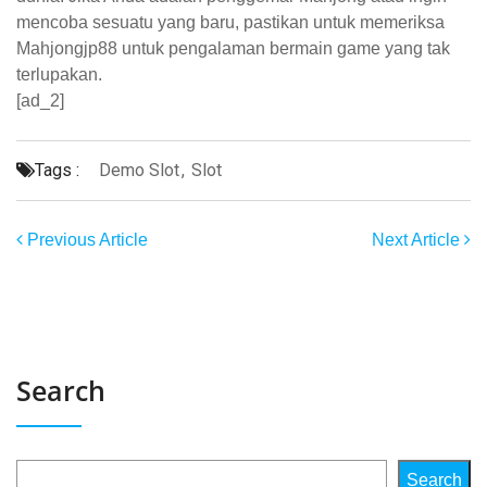
mencoba sesuatu yang baru, pastikan untuk memeriksa
Mahjongjp88 untuk pengalaman bermain game yang tak
terlupakan.
[ad_2]
Tags :
Demo Slot
,
Slot
Previous Article
Next Article
Search
Search