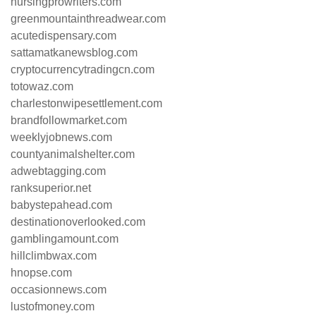
nursingprowriters.com
greenmountainthreadwear.com
acutedispensary.com
sattamatkanewsblog.com
cryptocurrencytradingcn.com
totowaz.com
charlestonwipesettlement.com
brandfollowmarket.com
weeklyjobnews.com
countyanimalshelter.com
adwebtagging.com
ranksuperior.net
babystepahead.com
destinationoverlooked.com
gamblingamount.com
hillclimbwax.com
hnopse.com
occasionnews.com
lustofmoney.com