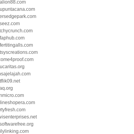
jalion88.com
upuntacana.com
versedgepark.com
seez.com
tchycrunch.com
faphub.com
fertitingalls.com
tsyscreations.com
come4proof.com
ucaritas.org
nsajelajah.com
tflik09.net
aq.org
nmicro.com
lineshopera.com
rtyfresh.com
wisenterprises.net
softwarefree.org
ilylinking.com