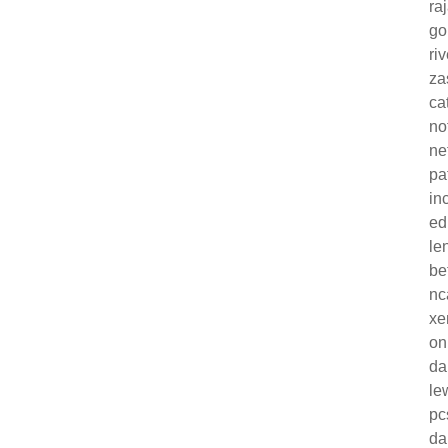
ra
go
ri
za
ca
no
ne
pa
in
ed
le
be
nc
xe
on
da
le
pc
da