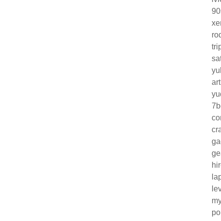
90
xe
ro
tr
sa
yu
ar
yu
7b
co
cr
ga
ge
hi
la
le
my
po