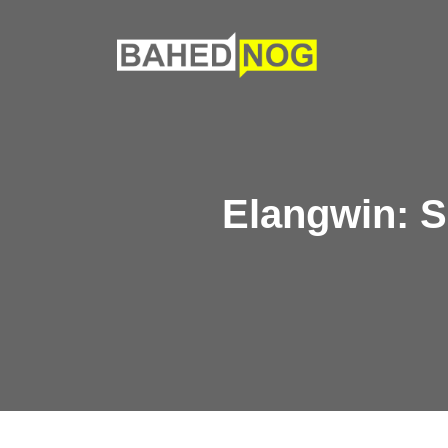
Skip
to
content
Elangwin: S