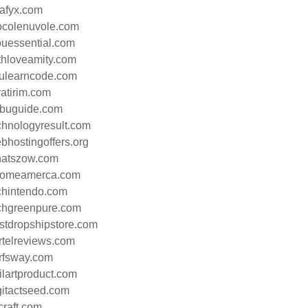
afyx.com
ocolenuvole.com
ouessential.com
thloveamity.com
ulearncode.com
yatirim.com
buguide.com
chnologyresult.com
bhostingoffers.org
atszow.com
omeamerca.com
chintendo.com
chgreenpure.com
stdropshipstore.com
rtelreviews.com
rfsway.com
ilartproduct.com
gitactseed.com
lcraft.com