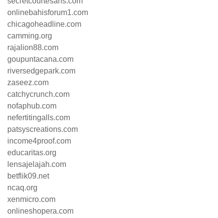
secretcourtesans.com
onlinebahisforum1.com
chicagoheadline.com
camming.org
rajalion88.com
goupuntacana.com
riversedgepark.com
zaseez.com
catchycrunch.com
nofaphub.com
nefertitingalls.com
patsyscreations.com
income4proof.com
educaritas.org
lensajelajah.com
betflik09.net
ncaq.org
xenmicro.com
onlineshopera.com