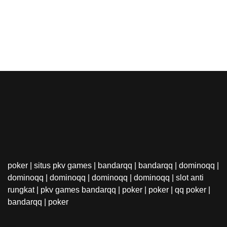
poker
|
situs pkv games
|
bandarqq
|
bandarqq
|
dominoqq
|
dominoqq
|
dominoqq
|
dominoqq
|
dominoqq
|
slot anti
rungkat
|
pkv games bandarqq
|
poker
|
poker
|
qq poker
|
bandarqq
|
poker