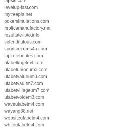
lapsfit.com
levelup-fast.com
mytreepla.net
pokersimulations.com
replicamanufactory.net
rezultate-loto.info
splendifulous.com
sportsrecords4u.com
topceleberites.com
ufabetting8m4.com
ufabetunionum3.com
ufabetvalueum3.com
ufabetvaultm7.com
ufabetvillageum7.com
ufabetvoicem3.com
waveufabetm4.com
wayang88.net
websiteufabetm4.com
whiteufabetm4.com