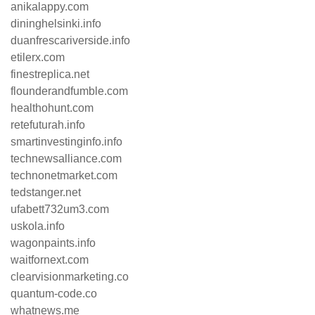
anikalappy.com
dininghelsinki.info
duanfrescariverside.info
etilerx.com
finestreplica.net
flounderandfumble.com
healthohunt.com
retefuturah.info
smartinvestinginfo.info
technewsalliance.com
technonetmarket.com
tedstanger.net
ufabett732um3.com
uskola.info
wagonpaints.info
waitfornext.com
clearvisionmarketing.co
quantum-code.co
whatnews.me