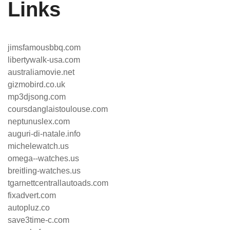
Links
jimsfamousbbq.com
libertywalk-usa.com
australiamovie.net
gizmobird.co.uk
mp3djsong.com
coursdanglaistoulouse.com
neptunuslex.com
auguri-di-natale.info
michelewatch.us
omega--watches.us
breitling-watches.us
tgarnettcentrallautoads.com
fixadvert.com
autopluz.co
save3time-c.com