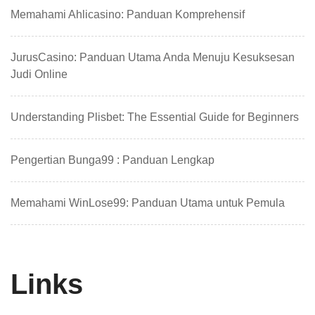
Memahami Ahlicasino: Panduan Komprehensif
JurusCasino: Panduan Utama Anda Menuju Kesuksesan
Judi Online
Understanding Plisbet: The Essential Guide for Beginners
Pengertian Bunga99 : Panduan Lengkap
Memahami WinLose99: Panduan Utama untuk Pemula
Links