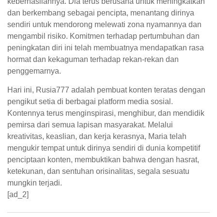
keberhasilannya. Dia terus berusaha untuk meningkatkan
dan berkembang sebagai pencipta, menantang dirinya
sendiri untuk mendorong melewati zona nyamannya dan
mengambil risiko. Komitmen terhadap pertumbuhan dan
peningkatan diri ini telah membuatnya mendapatkan rasa
hormat dan kekaguman terhadap rekan-rekan dan
penggemarnya.
Hari ini, Rusia777 adalah pembuat konten teratas dengan
pengikut setia di berbagai platform media sosial.
Kontennya terus menginspirasi, menghibur, dan mendidik
pemirsa dari semua lapisan masyarakat. Melalui
kreativitas, keaslian, dan kerja kerasnya, Maria telah
mengukir tempat untuk dirinya sendiri di dunia kompetitif
penciptaan konten, membuktikan bahwa dengan hasrat,
ketekunan, dan sentuhan orisinalitas, segala sesuatu
mungkin terjadi.
[ad_2]