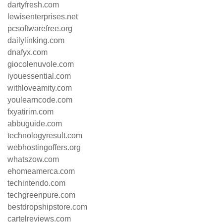
dartyfresh.com
lewisenterprises.net
pcsoftwarefree.org
dailylinking.com
dnafyx.com
giocolenuvole.com
iyouessential.com
withloveamity.com
youlearncode.com
fxyatirim.com
abbuguide.com
technologyresult.com
webhostingoffers.org
whatszow.com
ehomeamerca.com
techintendo.com
techgreenpure.com
bestdropshipstore.com
cartelreviews.com