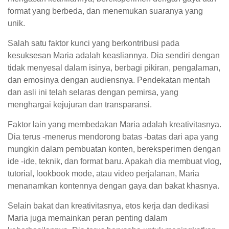
format yang berbeda, dan menemukan suaranya yang
unik.
Salah satu faktor kunci yang berkontribusi pada
kesuksesan Maria adalah keasliannya. Dia sendiri dengan
tidak menyesal dalam isinya, berbagi pikiran, pengalaman,
dan emosinya dengan audiensnya. Pendekatan mentah
dan asli ini telah selaras dengan pemirsa, yang
menghargai kejujuran dan transparansi.
Faktor lain yang membedakan Maria adalah kreativitasnya.
Dia terus -menerus mendorong batas -batas dari apa yang
mungkin dalam pembuatan konten, bereksperimen dengan
ide -ide, teknik, dan format baru. Apakah dia membuat vlog,
tutorial, lookbook mode, atau video perjalanan, Maria
menanamkan kontennya dengan gaya dan bakat khasnya.
Selain bakat dan kreativitasnya, etos kerja dan dedikasi
Maria juga memainkan peran penting dalam