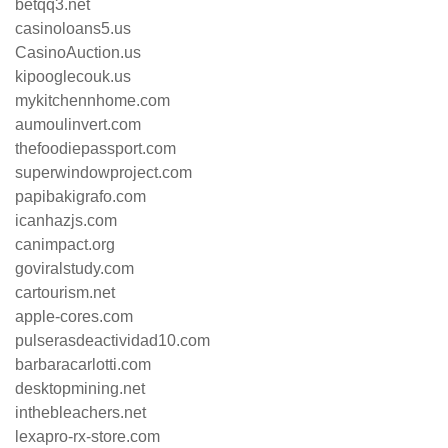
betqq3.net
casinoloans5.us
CasinoAuction.us
kipooglecouk.us
mykitchennhome.com
aumoulinvert.com
thefoodiepassport.com
superwindowproject.com
papibakigrafo.com
icanhazjs.com
canimpact.org
goviralstudy.com
cartourism.net
apple-cores.com
pulserasdeactividad10.com
barbaracarlotti.com
desktopmining.net
inthebleachers.net
lexapro-rx-store.com