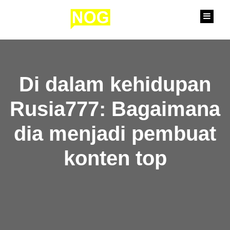
content
Di dalam kehidupan
Rusia777: Bagaimana
dia menjadi pembuat
konten top