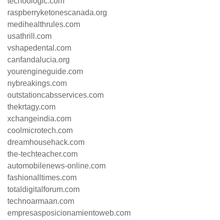
techoologic.com
raspberryketonescanada.org
medihealthrules.com
usathrill.com
vshapedental.com
canfandalucia.org
yourengineguide.com
nybreakings.com
outstationcabsservices.com
thekrtagy.com
xchangeindia.com
coolmicrotech.com
dreamhousehack.com
the-techteacher.com
automobilenews-online.com
fashionalltimes.com
totaldigitalforum.com
technoarmaan.com
empresasposicionamientoweb.com