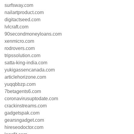
surfsway.com
nailartproduct.com
digitactseed.com
lvlcraft.com
90secondmoneyloans.com
xenmicro.com
rodrovers.com
tripssolution.com
satta-king-india.com
yukigassencanada.com
articlehorizone.com
yuqqbbzp.com
7betagents6.com
coronavirusuptodate.com
crackinstreams.com
gadgetspak.com
gearsngadget.com
hireseodoctor.com