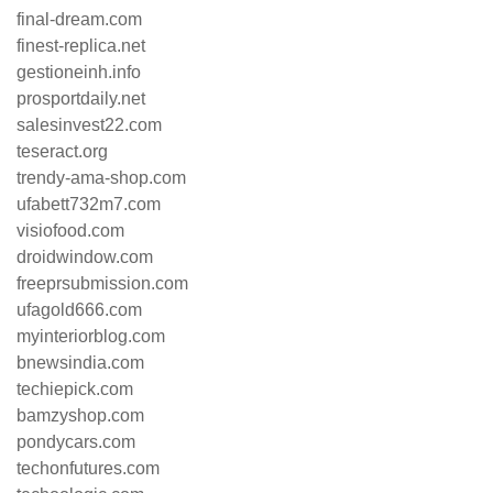
final-dream.com
finest-replica.net
gestioneinh.info
prosportdaily.net
salesinvest22.com
teseract.org
trendy-ama-shop.com
ufabett732m7.com
visiofood.com
droidwindow.com
freeprsubmission.com
ufagold666.com
myinteriorblog.com
bnewsindia.com
techiepick.com
bamzyshop.com
pondycars.com
techonfutures.com