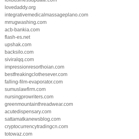
lovedaddy.org
integrativemedicalmassageplano.com
mrrugwashing.com
acb-bankia.com
flash-es.net
upshak.com
backsilo.com
siviralqq.com
impressionresorthoian.com
bestfreakingclothesever.com
falling-film-evaporator.com
sumuslawfirm.com
nursingprowriters.com
greenmountainthreadwear.com
acutedispensary.com
sattamatkanewsblog.com
cryptocurrencytradingcn.com
totowaz.com