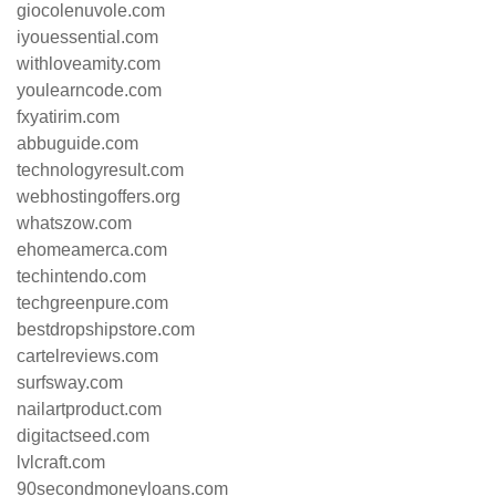
giocolenuvole.com
iyouessential.com
withloveamity.com
youlearncode.com
fxyatirim.com
abbuguide.com
technologyresult.com
webhostingoffers.org
whatszow.com
ehomeamerca.com
techintendo.com
techgreenpure.com
bestdropshipstore.com
cartelreviews.com
surfsway.com
nailartproduct.com
digitactseed.com
lvlcraft.com
90secondmoneyloans.com