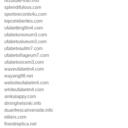
rezultate-loto.info
splendifulous.com
sportsrecords4u.com
topceleberites.com
ufabetting8m4.com
ufabetunionum3.com
ufabetvalueum3.com
ufabetvaultm7.com
ufabetvillageum7.com
ufabetvoicem3.com
waveufabetm4.com
wayang88.net
websiteufabetm4.com
whiteufabetm4.com
anikalappy.com
dininghelsinki.info
duanfrescariverside.info
etilerx.com
finestreplica.net