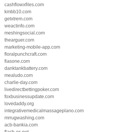
cashflowxfiles.com
kmbb10.com
getxtrem.com
weactinfo.com
meshingsocial.com
thearguer.com
marketing-mobile-app.com
floralpunchcraft.com
fiasone.com
danktankbattery.com
mealudo.com
charlie-day.com
livedirectbettingpoker.com
foxbusinessupdate.com
lovedaddy.org
integrativemedicalmassageplano.com
mrrugwashing.com
acb-bankia.com
flash-es.net