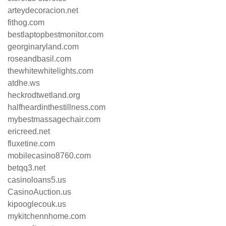
arteydecoracion.net
fithog.com
bestlaptopbestmonitor.com
georginaryland.com
roseandbasil.com
thewhitewhitelights.com
atdhe.ws
heckrodtwetland.org
halfheardinthestillness.com
mybestmassagechair.com
ericreed.net
fluxetine.com
mobilecasino8760.com
betqq3.net
casinoloans5.us
CasinoAuction.us
kipooglecouk.us
mykitchennhome.com