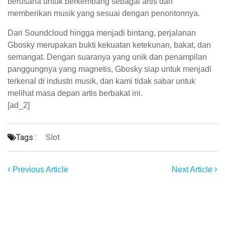
berusaha untuk berkembang sebagai artis dan
memberikan musik yang sesuai dengan penontonnya.
Dari Soundcloud hingga menjadi bintang, perjalanan
Gbosky merupakan bukti kekuatan ketekunan, bakat, dan
semangat. Dengan suaranya yang unik dan penampilan
panggungnya yang magnetis, Gbosky siap untuk menjadi
terkenal di industri musik, dan kami tidak sabar untuk
melihat masa depan artis berbakat ini.
[ad_2]
Tags :
Slot
Previous Article
Next Article