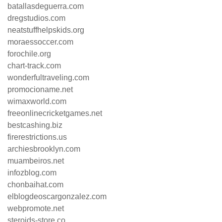
batallasdeguerra.com
dregstudios.com
neatstuffhelpskids.org
moraessoccer.com
forochile.org
chart-track.com
wonderfultraveling.com
promocioname.net
wimaxworld.com
freeonlinecricketgames.net
bestcashing.biz
firerestrictions.us
archiesbrooklyn.com
muambeiros.net
infozblog.com
chonbaihat.com
elblogdeoscargonzalez.com
webpromote.net
steroids-store.co