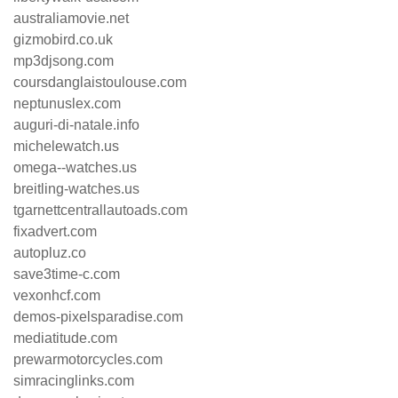
australiamovie.net
gizmobird.co.uk
mp3djsong.com
coursdanglaistoulouse.com
neptunuslex.com
auguri-di-natale.info
michelewatch.us
omega--watches.us
breitling-watches.us
tgarnettcentrallautoads.com
fixadvert.com
autopluz.co
save3time-c.com
vexonhcf.com
demos-pixelsparadise.com
mediatitude.com
prewarmotorcycles.com
simracinglinks.com