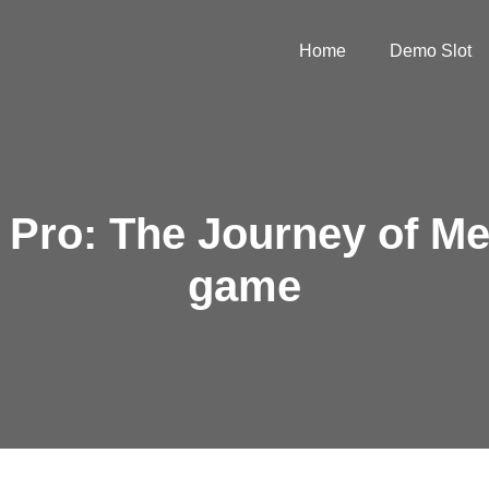
Home
Demo Slot
 Pro: The Journey of Me
game