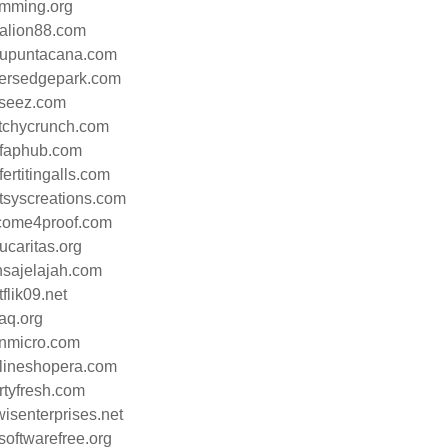
mming.org
jalion88.com
upuntacana.com
versedgepark.com
seez.com
tchycrunch.com
faphub.com
fertitingalls.com
tsyscreations.com
come4proof.com
ucaritas.org
nsajelajah.com
tflik09.net
aq.org
nmicro.com
lineshopera.com
rtyfresh.com
wisenterprises.net
softwarefree.org