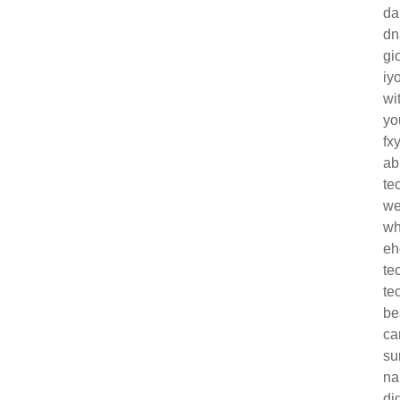
da
dn
gi
iy
wi
yo
fx
ab
te
we
wh
eh
te
te
be
ca
su
na
di