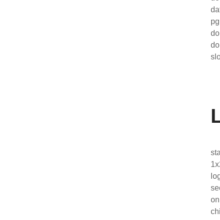
da
pg
do
do
sl
st
1x
lo
se
on
ch