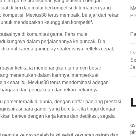
an tim game profesional, yang terkesan dengan
mpat di tim dan mulai berkompetisi di turnamen yang
Me
p kompetisi, Mevius88 terus membaik, belajar dari rekan
Pe
 untuk mendapatkan keunggulan kompetitif.
eputasinya di komunitas game. Fans mulai
Pa
ndukungnya dalam perjalanannya ke puncak. Dia
dikenal karena gameplay strategisnya, refleks cepat,
Da
Se
Ja
terbayar ketika ia memenangkan turnamen besar
ang menentukan dalam karirnya, memperkuat
 Sejak saat itu, Mevius88 terus mendominasi adegan
hargaan dan pengakuan dari rekan -rekannya.
u gamer terbaik di dunia, dengan daftar panjang prestasi
nspirasi para gamer yang bercita -cita tinggi dengan
kkan bahwa dengan kerja keras dan dedikasi, segala
as
pk
 pemula ke pro adalah bukti sejati kekuatan gairah dan