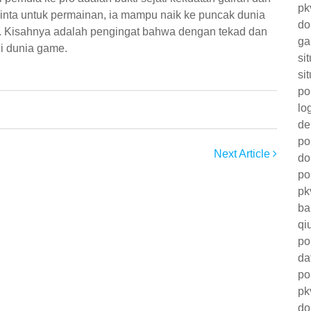
pk
 cinta untuk permainan, ia mampu naik ke puncak dunia
do
. Kisahnya adalah pengingat bahwa dengan tekad dan
ga
i dunia game.
si
si
po
lo
de
po
Next Article
do
po
pk
ba
qi
po
da
po
pk
do