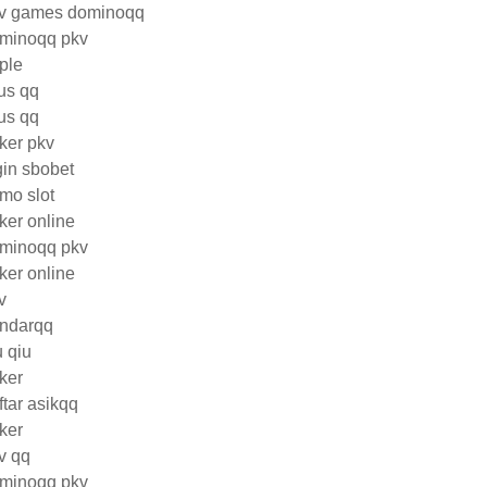
v games dominoqq
minoqq pkv
ple
tus qq
tus qq
ker pkv
gin sbobet
mo slot
ker online
minoqq pkv
ker online
v
ndarqq
u qiu
ker
ftar asikqq
ker
v qq
minoqq pkv