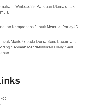
mahami WinLose99: Panduan Utama untuk
mula
nduan Komprehensif untuk Memulai Parlay4D
mpak Monte77 pada Dunia Seni: Bagaimana
orang Seniman Mendefinisikan Ulang Seni
lanan
Links
ikqq
v