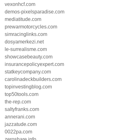
vexonhcf.com
demos-pixelsparadise.com
mediatitude.com
prewarmotorcycles.com
simracinglinks.com
dosyamerkezi.net
le-surrealisme.com
showcasebeauty.com
insurancepolicyexpert.com
statkeycompany.com
carolinadeckbuilders.com
topinvestingblog.com
top50tools.com
the-rep.com
saltyfranks.com
annerani.com
jazzatude.com
0022pa.com
zeroshare.info