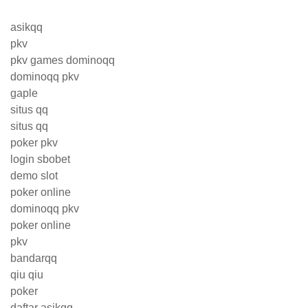
asikqq
pkv
pkv games dominoqq
dominoqq pkv
gaple
situs qq
situs qq
poker pkv
login sbobet
demo slot
poker online
dominoqq pkv
poker online
pkv
bandarqq
qiu qiu
poker
daftar asikqq