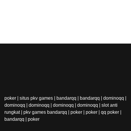
poker
|
situs pkv games
|
bandarqq
|
bandarqq
|
dominoqq
|
dominoqq
|
dominoqq
|
dominoqq
|
dominoqq
|
slot anti
rungkat
|
pkv games bandarqq
|
poker
|
poker
|
qq poker
|
bandarqq
|
poker