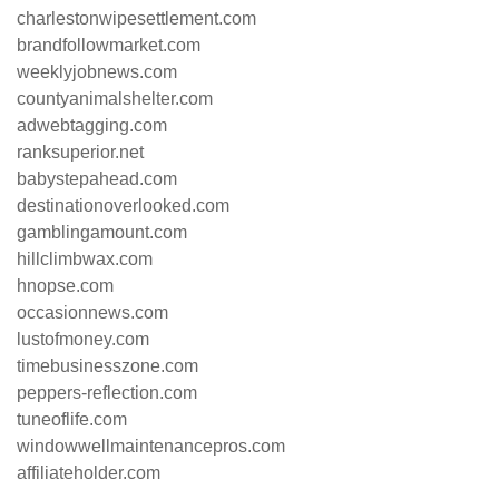
charlestonwipesettlement.com
brandfollowmarket.com
weeklyjobnews.com
countyanimalshelter.com
adwebtagging.com
ranksuperior.net
babystepahead.com
destinationoverlooked.com
gamblingamount.com
hillclimbwax.com
hnopse.com
occasionnews.com
lustofmoney.com
timebusinesszone.com
peppers-reflection.com
tuneoflife.com
windowwellmaintenancepros.com
affiliateholder.com