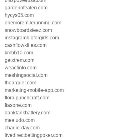
blitzpowerusa.com
gardenofeaten.com
hycys05.com
onemoremilerunning.com
snowboardsteez.com
instagrambioforgirls.com
cashflowxfiles.com
kmbb10.com
getxtrem.com
weactinfo.com
meshingsocial.com
thearguer.com
marketing-mobile-app.com
floralpunchcraft.com
fiasone.com
danktankbattery.com
mealudo.com
charlie-day.com
livedirectbettingpoker.com