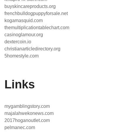
buyskincareproducts.org
frenchbulldogpuppyforsale.net
kogamasquid.com
themultiplicationtablechart.com
casinoglamour.org
dextercoin.io
christianarticledirectory.org
5homestyle.com
Links
mygamblingstory.com
majalahwekonews.com
2017hoganoutlet.com
pelmanec.com