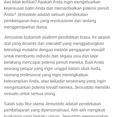
dan tidak terlibat? Apakah Anda ingin mengeluarkan
kejeniusan batin Anda dan memanfaatkan potensi penuh
Anda? Jeniustoto adalah sebuah pendekatan
pembelajaran baru yang revolusioner dan sedang
menggemparkan dunia.
Jeniustoto bukanlah platform pendidikan biasa. Ini adalah
alat yang dinamis dan interaktif yang menggabungkan
teknologi mutakhir dengan metode pengajaran inovatif
untuk membantu individu dari segala usia dan latar
belakang mencapai potensi penuh mereka. Baik Anda
seorang pelajar yang ingin unggul dalam studi Anda,
seorang profesional yang ingin meningkatkan
keterampilan Anda, atau sekadar seseorang yang ingin
mengeluarkan potensi kreatif mereka, Jeniustoto memiliki
sesuatu untuk semua orang.
Salah satu fitur utama Jeniustoto adalah pendekatan
pembelajaran yang dipersonalisasi. Alih-alih mengikuti
kurikulum yang berlaku umum, Jeniustoto menggunakan