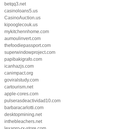
betqq3.net
casinoloans5.us
CasinoAuction.us
kipooglecouk.us
mykitchennhome.com
aumoulinvert.com
thefoodiepassport.com
superwindowproject.com
papibakigrafo.com
icanhazjs.com
canimpact.org
goviralstudy.com
cartourism.net
apple-cores.com
pulserasdeactividad10.com
barbaracarlotti.com
desktopmining.net
inthebleachers.net
lexapro-rx-store.com