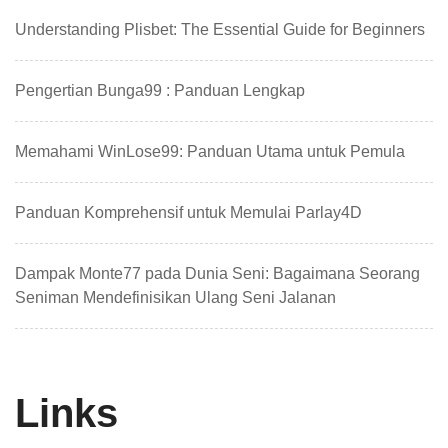
Understanding Plisbet: The Essential Guide for Beginners
Pengertian Bunga99 : Panduan Lengkap
Memahami WinLose99: Panduan Utama untuk Pemula
Panduan Komprehensif untuk Memulai Parlay4D
Dampak Monte77 pada Dunia Seni: Bagaimana Seorang
Seniman Mendefinisikan Ulang Seni Jalanan
Links