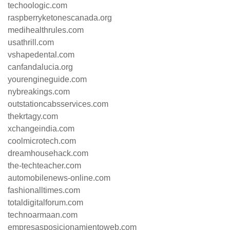
techoologic.com
raspberryketonescanada.org
medihealthrules.com
usathrill.com
vshapedental.com
canfandalucia.org
yourengineguide.com
nybreakings.com
outstationcabsservices.com
thekrtagy.com
xchangeindia.com
coolmicrotech.com
dreamhousehack.com
the-techteacher.com
automobilenews-online.com
fashionalltimes.com
totaldigitalforum.com
technoarmaan.com
empresasposicionamientoweb.com