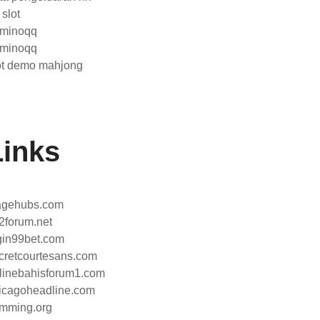
 slot
minoqq
minoqq
ot demo mahjong
Links
agehubs.com
2forum.net
gin99bet.com
cretcourtesans.com
linebahisforum1.com
icagoheadline.com
mming.org