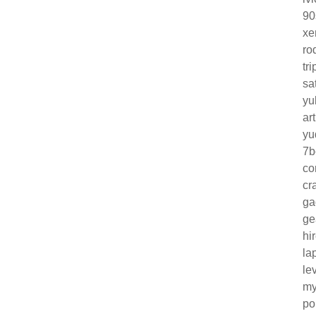
90
xe
ro
tr
sa
yu
ar
yu
7b
co
cr
ga
ge
hi
la
le
my
po