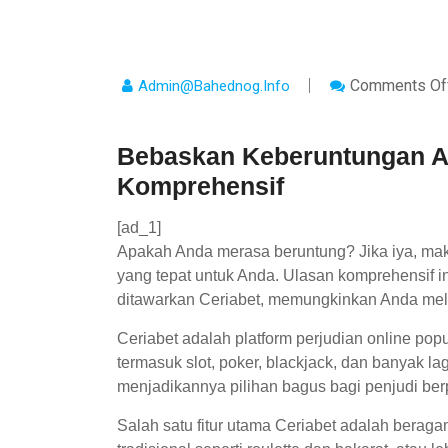
Comments Of
Admin@bahednog.info
Bebaskan Keberuntungan A
Komprehensif
[ad_1]
Apakah Anda merasa beruntung? Jika iya, mak
yang tepat untuk Anda. Ulasan komprehensif i
ditawarkan Ceriabet, memungkinkan Anda mel
Ceriabet adalah platform perjudian online p
termasuk slot, poker, blackjack, dan banyak l
menjadikannya pilihan bagus bagi penjudi b
Salah satu fitur utama Ceriabet adalah bera