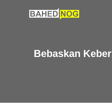
Skip
to
content
Bebaskan Keber