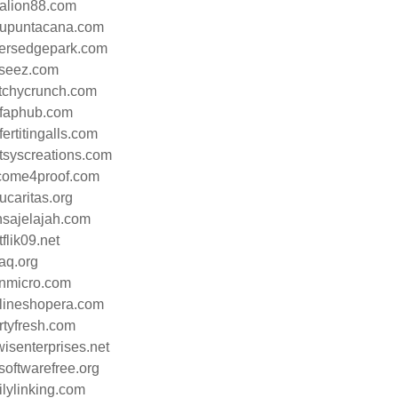
jalion88.com
upuntacana.com
versedgepark.com
seez.com
tchycrunch.com
faphub.com
fertitingalls.com
tsyscreations.com
come4proof.com
ucaritas.org
nsajelajah.com
tflik09.net
aq.org
nmicro.com
lineshopera.com
rtyfresh.com
wisenterprises.net
softwarefree.org
ilylinking.com