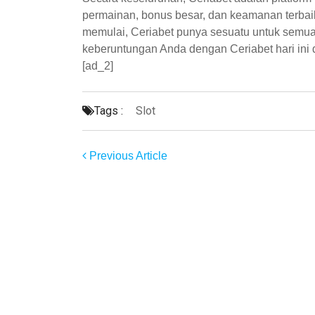
permainan, bonus besar, dan keamanan terbai
memulai, Ceriabet punya sesuatu untuk sem
keberuntungan Anda dengan Ceriabet hari ini 
[ad_2]
Tags :
Slot
Previous Article