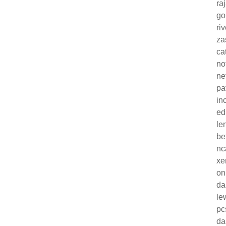
ra
go
ri
za
ca
no
ne
pa
in
ed
le
be
nc
xe
on
da
le
pc
da