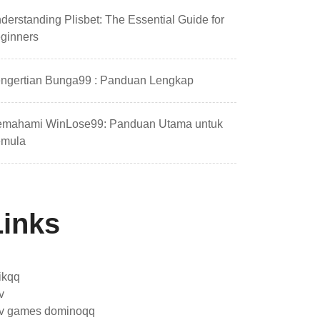
derstanding Plisbet: The Essential Guide for
ginners
ngertian Bunga99 : Panduan Lengkap
mahami WinLose99: Panduan Utama untuk
mula
Links
ikqq
v
v games dominoqq