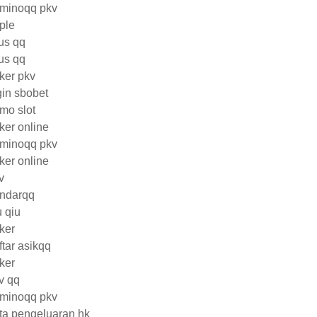
minoqq pkv
ple
tus qq
tus qq
ker pkv
gin sbobet
mo slot
ker online
minoqq pkv
ker online
v
ndarqq
u qiu
ker
ftar asikqq
ker
v qq
minoqq pkv
ta pengeluaran hk